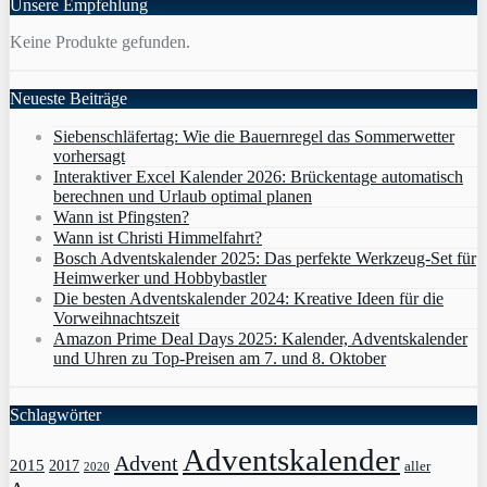
Unsere Empfehlung
Keine Produkte gefunden.
Neueste Beiträge
Siebenschläfertag: Wie die Bauernregel das Sommerwetter
vorhersagt
Interaktiver Excel Kalender 2026: Brückentage automatisch
berechnen und Urlaub optimal planen
Wann ist Pfingsten?
Wann ist Christi Himmelfahrt?
Bosch Adventskalender 2025: Das perfekte Werkzeug-Set für
Heimwerker und Hobbybastler
Die besten Adventskalender 2024: Kreative Ideen für die
Vorweihnachtszeit
Amazon Prime Deal Days 2025: Kalender, Adventskalender
und Uhren zu Top-Preisen am 7. und 8. Oktober
Schlagwörter
Adventskalender
Advent
2015
2017
aller
2020