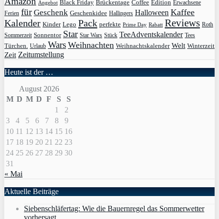
Amazon
Black Friday
Edition
Brückentage
Coffee
Erwachsene
Angebot
für
Kaffee
Geschenk
Halloween
Geschenkidee
Ferien
Hallingers
Pack
Reviews
Kalender
Kinder
Lego
perfekte
Roth
Prime Day
Rabatt
Star
TeeAdventskalender
Sonnentor
Sommerzeit
Star Wars
Stück
Tees
Wars
Weihnachten
Welt
Türchen.
Weihnachtskalender
Winterzeit
Urlaub
Zeit
Zeitumstellung
Heute ist der …
August 2026
M
D
M
D
F
S
S
1
2
3
4
5
6
7
8
9
10
11
12
13
14
15
16
17
18
19
20
21
22
23
24
25
26
27
28
29
30
31
« Mai
Aktuelle Beiträge
Siebenschläfertag: Wie die Bauernregel das Sommerwetter
vorhersagt