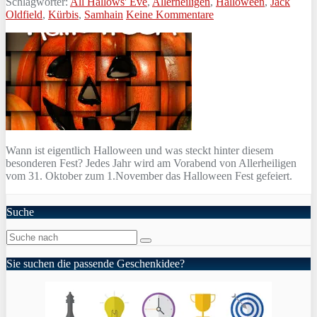
Schlagwörter:
All Hallows' Eve
,
Allerheiligen
,
Halloween
,
Jack
Oldfield
,
Kürbis
,
Samhain
Keine Kommentare
Wann ist eigentlich Halloween und was steckt hinter diesem
besonderen Fest? Jedes Jahr wird am Vorabend von Allerheiligen
vom 31. Oktober zum 1.November das Halloween Fest gefeiert.
Suche
Sie suchen die passende Geschenkidee?