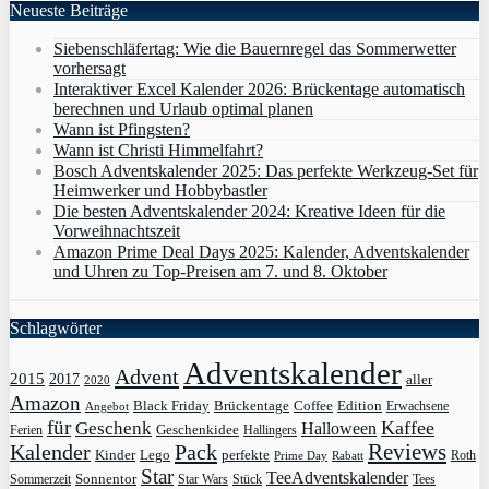
Neueste Beiträge
Siebenschläfertag: Wie die Bauernregel das Sommerwetter
vorhersagt
Interaktiver Excel Kalender 2026: Brückentage automatisch
berechnen und Urlaub optimal planen
Wann ist Pfingsten?
Wann ist Christi Himmelfahrt?
Bosch Adventskalender 2025: Das perfekte Werkzeug-Set für
Heimwerker und Hobbybastler
Die besten Adventskalender 2024: Kreative Ideen für die
Vorweihnachtszeit
Amazon Prime Deal Days 2025: Kalender, Adventskalender
und Uhren zu Top-Preisen am 7. und 8. Oktober
Schlagwörter
Adventskalender
Advent
2015
2017
aller
2020
Amazon
Black Friday
Edition
Brückentage
Coffee
Erwachsene
Angebot
für
Kaffee
Geschenk
Halloween
Geschenkidee
Ferien
Hallingers
Pack
Reviews
Kalender
Kinder
Lego
perfekte
Roth
Prime Day
Rabatt
Star
TeeAdventskalender
Sonnentor
Sommerzeit
Star Wars
Stück
Tees