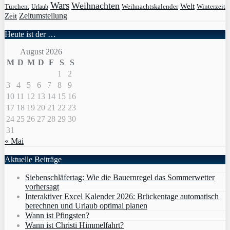
Wars
Weihnachten
Welt
Türchen.
Weihnachtskalender
Winterzeit
Urlaub
Zeit
Zeitumstellung
Heute ist der …
August 2026
M
D
M
D
F
S
S
1
2
3
4
5
6
7
8
9
10
11
12
13
14
15
16
17
18
19
20
21
22
23
24
25
26
27
28
29
30
31
« Mai
Aktuelle Beiträge
Siebenschläfertag: Wie die Bauernregel das Sommerwetter
vorhersagt
Interaktiver Excel Kalender 2026: Brückentage automatisch
berechnen und Urlaub optimal planen
Wann ist Pfingsten?
Wann ist Christi Himmelfahrt?