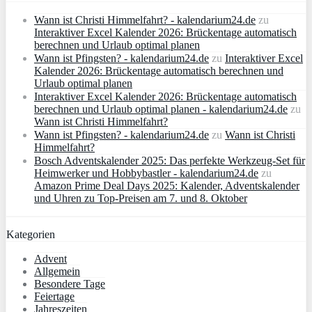
Wann ist Christi Himmelfahrt? - kalendarium24.de
zu
Interaktiver Excel Kalender 2026: Brückentage automatisch
berechnen und Urlaub optimal planen
Wann ist Pfingsten? - kalendarium24.de
zu
Interaktiver Excel
Kalender 2026: Brückentage automatisch berechnen und
Urlaub optimal planen
Interaktiver Excel Kalender 2026: Brückentage automatisch
berechnen und Urlaub optimal planen - kalendarium24.de
zu
Wann ist Christi Himmelfahrt?
Wann ist Pfingsten? - kalendarium24.de
zu
Wann ist Christi
Himmelfahrt?
Bosch Adventskalender 2025: Das perfekte Werkzeug-Set für
Heimwerker und Hobbybastler - kalendarium24.de
zu
Amazon Prime Deal Days 2025: Kalender, Adventskalender
und Uhren zu Top-Preisen am 7. und 8. Oktober
Kategorien
Advent
Allgemein
Besondere Tage
Feiertage
Jahreszeiten