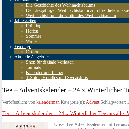
Die Geschichte des Weihnachtsbaums
Den diesjährigen Weihnachtsbaum zum Fest liefern lass
Weihnachtsfrau – die Gattin des Weihnachtsmann
Jahreszeiten
Frühling
Herbst
Sommer
Winter
Feiertage
Ostern
Aktuelle Angebote
Shop für digitale Vorlagen
Journals
Kalender und Planer
T-Shirts, Hoodies und Sweatshirts
Tee – Adventskalender – 24 x Winterlicher Te
Veröffentlicht von
kalenderman
Kategorie(n):
Advent
Schlagwörter:
Tee – Adventskalender – 24 x Winterlicher Tee aus aller 
Unser Tee-Adventskalender mit Tee aus al