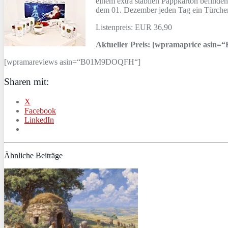
einem extra stabilen Pappkarton befinden
dem 01. Dezember jeden Tag ein Türchen g
Listenpreis: EUR 36,90
Aktueller Preis: [wpramaprice asi
[wpramareviews asin=“B01M9DOQFH“]
Sharen mit:
X
Facebook
LinkedIn
Ähnliche Beiträge