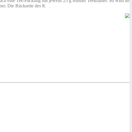
ich eine Tee-Packung mit jeweils 25 g feinster Teekräuter. So wird ab
ber. Die Rückseite des K