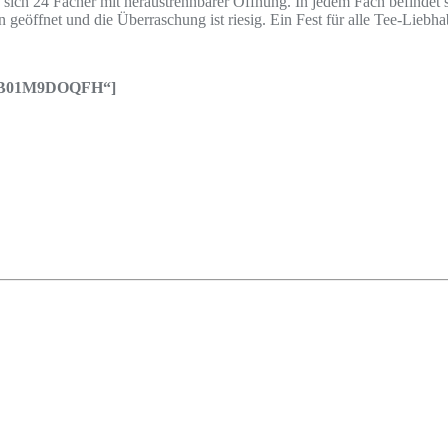
 sich 24 Fächer mit heraustrennbarer Öffnung. In jedem Fach befindet s
eöffnet und die Überraschung ist riesig. Ein Fest für alle Tee-Liebha
n=“B01M9DOQFH“]