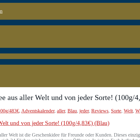
en
e aus aller Welt und von jeder Sorte! (100g/
100g/483€
,
Adventskalender
,
aller
,
Blau
,
jeder
,
Reviews
,
Sorte
,
Welt
,
Wi
Welt und von jeder Sorte! (100g/4,83€) (Blau)
ler Welt ist die Geschenkidee für Freunde oder Kunden. Dieses einziga