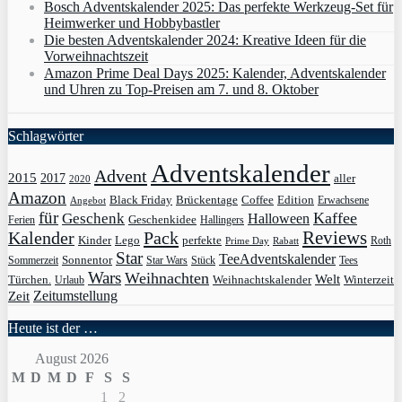
Bosch Adventskalender 2025: Das perfekte Werkzeug-Set für
Heimwerker und Hobbybastler
Die besten Adventskalender 2024: Kreative Ideen für die
Vorweihnachtszeit
Amazon Prime Deal Days 2025: Kalender, Adventskalender
und Uhren zu Top-Preisen am 7. und 8. Oktober
Schlagwörter
Adventskalender
Advent
2015
2017
aller
2020
Amazon
Black Friday
Edition
Brückentage
Coffee
Erwachsene
Angebot
für
Kaffee
Geschenk
Halloween
Geschenkidee
Ferien
Hallingers
Pack
Reviews
Kalender
Kinder
Lego
perfekte
Roth
Prime Day
Rabatt
Star
TeeAdventskalender
Sonnentor
Sommerzeit
Star Wars
Stück
Tees
Wars
Weihnachten
Welt
Türchen.
Weihnachtskalender
Winterzeit
Urlaub
Zeit
Zeitumstellung
Heute ist der …
August 2026
M
D
M
D
F
S
S
1
2