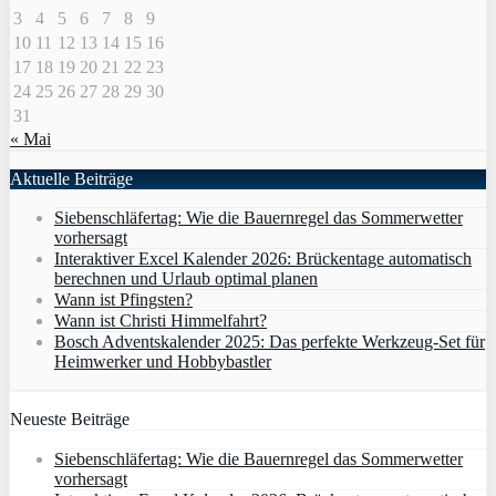
3
4
5
6
7
8
9
10
11
12
13
14
15
16
17
18
19
20
21
22
23
24
25
26
27
28
29
30
31
« Mai
Aktuelle Beiträge
Siebenschläfertag: Wie die Bauernregel das Sommerwetter
vorhersagt
Interaktiver Excel Kalender 2026: Brückentage automatisch
berechnen und Urlaub optimal planen
Wann ist Pfingsten?
Wann ist Christi Himmelfahrt?
Bosch Adventskalender 2025: Das perfekte Werkzeug-Set für
Heimwerker und Hobbybastler
Neueste Beiträge
Siebenschläfertag: Wie die Bauernregel das Sommerwetter
vorhersagt