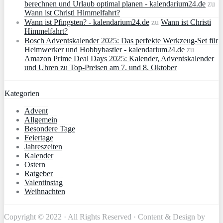
berechnen und Urlaub optimal planen - kalendarium24.de
zu
Wann ist Christi Himmelfahrt?
Wann ist Pfingsten? - kalendarium24.de
zu
Wann ist Christi
Himmelfahrt?
Bosch Adventskalender 2025: Das perfekte Werkzeug-Set für
Heimwerker und Hobbybastler - kalendarium24.de
zu
Amazon Prime Deal Days 2025: Kalender, Adventskalender
und Uhren zu Top-Preisen am 7. und 8. Oktober
Kategorien
Advent
Allgemein
Besondere Tage
Feiertage
Jahreszeiten
Kalender
Ostern
Ratgeber
Valentinstag
Weihnachten
Copyright © 2022 · All Rights Reserved · Content & Design by