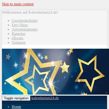
Skip to main content
Willkommen auf Kalendarium24.de!
Geschenkefinder
Etsy-Shop
Adventskalender
Ratgeber
eBooks
Vorlagen
kalendarium24.de
Toggle navigation
Home