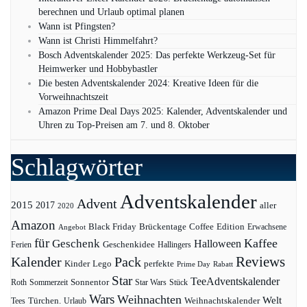
berechnen und Urlaub optimal planen
Wann ist Pfingsten?
Wann ist Christi Himmelfahrt?
Bosch Adventskalender 2025: Das perfekte Werkzeug-Set für
Heimwerker und Hobbybastler
Die besten Adventskalender 2024: Kreative Ideen für die
Vorweihnachtszeit
Amazon Prime Deal Days 2025: Kalender, Adventskalender und
Uhren zu Top-Preisen am 7. und 8. Oktober
Schlagwörter
Adventskalender
Advent
2015
2017
aller
2020
Amazon
Black Friday
Edition
Brückentage
Coffee
Erwachsene
Angebot
für
Kaffee
Geschenk
Halloween
Geschenkidee
Ferien
Hallingers
Pack
Reviews
Kalender
Kinder
Lego
perfekte
Prime Day
Rabatt
Star
TeeAdventskalender
Sonnentor
Roth
Sommerzeit
Star Wars
Stück
Wars
Weihnachten
Welt
Türchen.
Weihnachtskalender
Tees
Urlaub