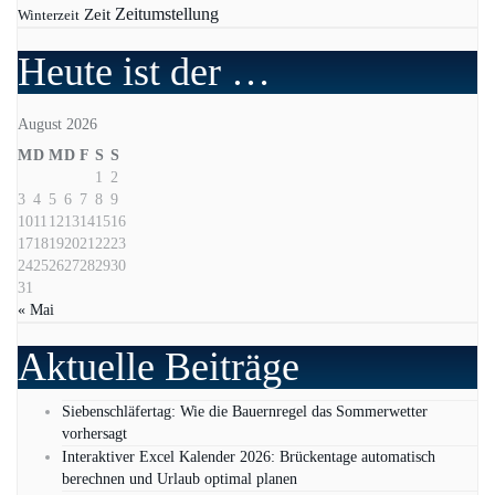
Zeit
Zeitumstellung
Winterzeit
Heute ist der …
August 2026
M
D
M
D
F
S
S
1
2
3
4
5
6
7
8
9
10
11
12
13
14
15
16
17
18
19
20
21
22
23
24
25
26
27
28
29
30
31
« Mai
Aktuelle Beiträge
Siebenschläfertag: Wie die Bauernregel das Sommerwetter
vorhersagt
Interaktiver Excel Kalender 2026: Brückentage automatisch
berechnen und Urlaub optimal planen