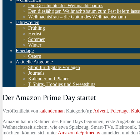
Die Geschichte des Weihnachtsbaums
Den diesjährigen Weihnachtsbaum zum Fest liefern lass
Weihnachtsfrau – die Gattin des Weihnachtsmann
Jahreszeiten
Frühling
Herbst
Sommer
Winter
Feiertage
Ostern
Aktuelle Angebote
Shop für digitale Vorlagen
Journals
Kalender und Planer
T-Shirts, Hoodies und Sweatshirts
Der Amazon Prime Day startet
Veröffentlicht von
kalenderman
Kategorie(n):
Advent
,
Feiertage
,
Kale
Amazon hat im Rahmen des Prime Days begonnen, erste Angebote zu pr
Weihnachtszeit sichern, wie etwa Spielzeug, Smart-TVs, Elektronik
möchten, können sich unter
Amazon.de/primeday
anmelden und den Se