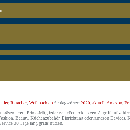
en
nder
,
Ratgeber
,
Weihnachten
Schlagwörter:
2020
,
aktuell
,
Amazon
,
Pr
äsentieren. Prime-Mitglieder genießen exklusiven Zugriff auf zahlre
, Fashion, Beauty, Küchenzubehör, Einrichtung oder Amazon Devices. K
rvice 30 Tage lang gratis nutzen.