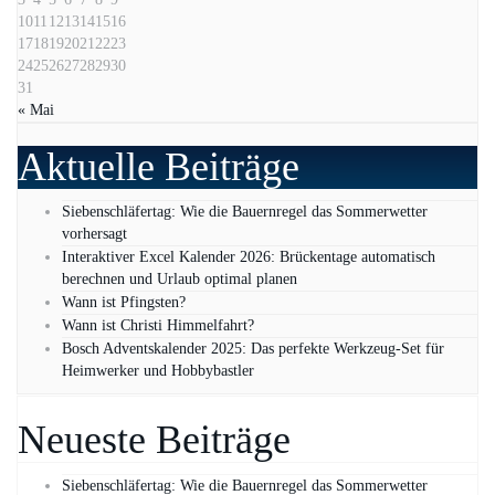
10
11
12
13
14
15
16
17
18
19
20
21
22
23
24
25
26
27
28
29
30
31
« Mai
Aktuelle Beiträge
Siebenschläfertag: Wie die Bauernregel das Sommerwetter
vorhersagt
Interaktiver Excel Kalender 2026: Brückentage automatisch
berechnen und Urlaub optimal planen
Wann ist Pfingsten?
Wann ist Christi Himmelfahrt?
Bosch Adventskalender 2025: Das perfekte Werkzeug-Set für
Heimwerker und Hobbybastler
Neueste Beiträge
Siebenschläfertag: Wie die Bauernregel das Sommerwetter