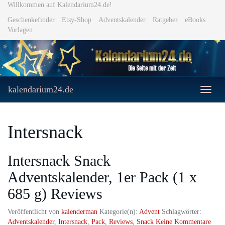
Skip
Willkommen auf Kalendarium24.de!
to
Geschenkefinder
Etsy-Shop
Adventskalender
Ratgeber
eBooks
main
Vorlagen
content
kalendarium24.de
Toggle
naviga
Intersnack
Intersnack Snack
Adventskalender, 1er Pack (1 x
685 g) Reviews
Veröffentlicht von
kalenderman
Kategorie(n):
Advent
Schlagwörter:
Adventskalender
,
Intersnack
,
Pack
,
Reviews
,
Snack
Keine Kommentare