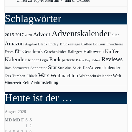
Uhren zu Top-Preisen am 7. und 8. Oktober
Schlagwörter
Adventskalender
Advent
2015
2017
aller
2020
Amazon
Black Friday
Edition
Brückentage
Coffee
Erwachsene
Angebot
für
Kaffee
Geschenk
Halloween
Geschenkidee
Ferien
Hallingers
Pack
Reviews
Kalender
Kinder
Lego
perfekte
Prime Day
Rabatt
Star
TeeAdventskalender
Sonnentor
Roth
Sommerzeit
Star Wars
Stück
Wars
Weihnachten
Welt
Türchen.
Weihnachtskalender
Tees
Urlaub
Zeit
Zeitumstellung
Winterzeit
Heute ist der …
August 2026
M
D
M
D
F
S
S
1
2
3
4
5
6
7
8
9