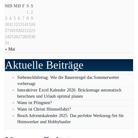
M
D
M
D
F
S
S
1
2
3
4
5
6
7
8
9
10
11
12
13
14
15
16
17
18
19
20
21
22
23
24
25
26
27
28
29
30
31
« Mai
Aktuelle Beiträge
Siebenschläfertag: Wie die Bauernregel das Sommerwetter
vorhersagt
Interaktiver Excel Kalender 2026: Brückentage automatisch
berechnen und Urlaub optimal planen
Wann ist Pfingsten?
Wann ist Christi Himmelfahrt?
Bosch Adventskalender 2025: Das perfekte Werkzeug-Set für
Heimwerker und Hobbybastler