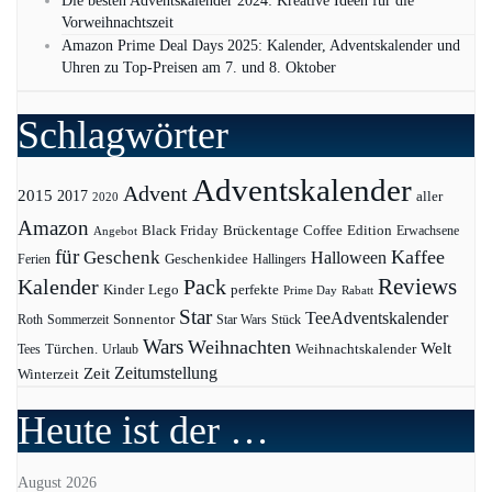
Die besten Adventskalender 2024: Kreative Ideen für die
Vorweihnachtszeit
Amazon Prime Deal Days 2025: Kalender, Adventskalender und
Uhren zu Top-Preisen am 7. und 8. Oktober
Schlagwörter
Adventskalender
Advent
2015
2017
aller
2020
Amazon
Black Friday
Edition
Brückentage
Coffee
Erwachsene
Angebot
für
Kaffee
Geschenk
Halloween
Geschenkidee
Ferien
Hallingers
Pack
Reviews
Kalender
Kinder
Lego
perfekte
Prime Day
Rabatt
Star
TeeAdventskalender
Sonnentor
Roth
Sommerzeit
Star Wars
Stück
Wars
Weihnachten
Welt
Türchen.
Weihnachtskalender
Tees
Urlaub
Zeit
Zeitumstellung
Winterzeit
Heute ist der …
August 2026