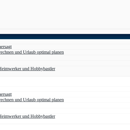
hersagt
erechnen und Urlaub optimal planen
 Heimwerker und Hobbybastler
hersagt
erechnen und Urlaub optimal planen
 Heimwerker und Hobbybastler