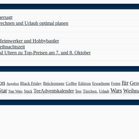
hersagt
erechnen und Urlaub optimal planen
 Heimwerker und Hobbybastler
eihnachtszeit
d Uhren zu Top-Preisen am 7. und 8. Oktober
on
für
Ges
Black Friday
Edition
Brückentage
Coffee
Erwachsene
Ferien
Angebot
Star
Wars
Weihn
TeeAdventskalender
Türchen.
Star Wars
Stück
Tees
Urlaub