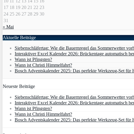
10
11
12
13
14
15
16
17
18
19
20
21
22
23
24
25
26
27
28
29
30
31
« Mai
Aktuelle Beiträge
Siebenschläfertag: Wie die Bauernregel das Sommerwetter vor
Interaktiver Excel Kalender 2026: Brückentage automatisch b
Wann ist Pfingsten?
Wann ist Christi Himmelfahrt?
Bosch Adventskalender 2025: Das perfekte Werkzeug-Set für
Neueste Beiträge
Siebenschläfertag: Wie die Bauernregel das Sommerwetter vor
Interaktiver Excel Kalender 2026: Brückentage automatisch b
Wann ist Pfingsten?
Wann ist Christi Himmelfahrt?
Bosch Adventskalender 2025: Das perfekte Werkzeug-Set für