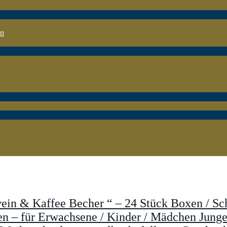
en
wein & Kaffee Becher “ – 24 Stück Boxen / Sc
n – für Erwachsene / Kinder / Mädchen Jungen 