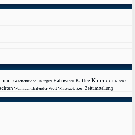
Kalender
Kaffee
chenk
Halloween
Kinder
Geschenkidee
Hallingers
achten
Zeit
Zeitumstellung
Welt
Weihnachtskalender
Winterzeit