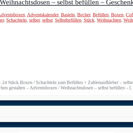
 Weihnachtsdosen – selbst befüllen – Geschen
dventsboxen
,
Adventskalender
,
Basteln
,
Becher
,
Befüllen
,
Boxen
,
Cof
er
,
Schachteln
,
selber
,
selbst
,
Selbstbefüllen
,
Stück
,
Weihnachten
,
Weih
– 24 Stück Boxen / Schachteln zum Befüllen + Zahlenaufkleber – selb
chen gestalten – Adventsboxen / Weihnachtsdosen – selbst befüllen – 