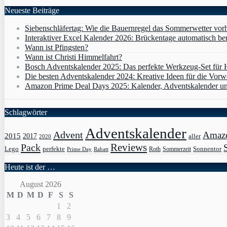
Neueste Beiträge
Siebenschläfertag: Wie die Bauernregel das Sommerwetter vor
Interaktiver Excel Kalender 2026: Brückentage automatisch b
Wann ist Pfingsten?
Wann ist Christi Himmelfahrt?
Bosch Adventskalender 2025: Das perfekte Werkzeug-Set für
Die besten Adventskalender 2024: Kreative Ideen für die Vorw
Amazon Prime Deal Days 2025: Kalender, Adventskalender un
Schlagwörter
Adventskalender
Advent
Amaz
2015
2017
aller
2020
Pack
Reviews
Sonnentor
Lego
perfekte
Roth
Sommerzeit
Prime Day
Rabatt
Heute ist der …
August 2026
M
D
M
D
F
S
S
1
2
3
4
5
6
7
8
9