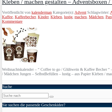
Kleben / machen gestalten – Adventsboxen /
Veröffentlicht von
kalenderman
Kategorie(n):
Advent
Schlagwörter:
A
Kaffee
,
Kaffeebecher
,
Kinder
,
Kleben
,
lustig
,
machen
,
Mädchen
,
Papi
Kommentare
Weihnachtskalender – “ Coffee to go / Glühwein & Kaffee Becher “ 
/ Mädchen Jungen – SelbstBefüllen – lustig – aus Papier Kleben / ma
Suche
Sie suchen die passende Geschenkidee?