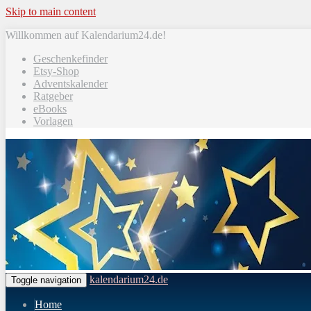
Skip to main content
Willkommen auf Kalendarium24.de!
Geschenkefinder
Etsy-Shop
Adventskalender
Ratgeber
eBooks
Vorlagen
kalendarium24.de
Toggle navigation
Home