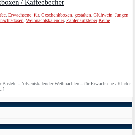
kboxen / Kaffeebecher
fee
,
Erwachsene
,
für
,
Geschenkboxen
,
gestalten
,
Glühwein
,
Jungen
,
nachtsdosen
,
Weihnachtskalender
,
Zahlenaufkleber
Keine
er Basteln – Adventskalender Weihnachten – für Erwachsene / Kinder
[…]