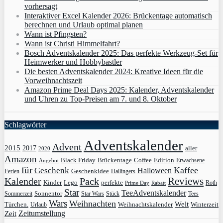
vorhersagt
Interaktiver Excel Kalender 2026: Brückentage automatisch
berechnen und Urlaub optimal planen
Wann ist Pfingsten?
Wann ist Christi Himmelfahrt?
Bosch Adventskalender 2025: Das perfekte Werkzeug-Set für
Heimwerker und Hobbybastler
Die besten Adventskalender 2024: Kreative Ideen für die
Vorweihnachtszeit
Amazon Prime Deal Days 2025: Kalender, Adventskalender
und Uhren zu Top-Preisen am 7. und 8. Oktober
Schlagwörter
Adventskalender
Advent
2015
2017
aller
2020
Amazon
Black Friday
Edition
Brückentage
Coffee
Erwachsene
Angebot
für
Kaffee
Geschenk
Halloween
Geschenkidee
Ferien
Hallingers
Pack
Reviews
Kalender
Kinder
Lego
perfekte
Roth
Prime Day
Rabatt
Star
TeeAdventskalender
Sonnentor
Sommerzeit
Star Wars
Stück
Tees
Wars
Weihnachten
Welt
Türchen.
Weihnachtskalender
Winterzeit
Urlaub
Zeit
Zeitumstellung