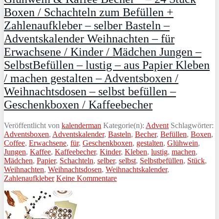
Boxen / Schachteln zum Befüllen +
Zahlenaufkleber – selber Basteln –
Adventskalender Weihnachten – für
Erwachsene / Kinder / Mädchen Jungen –
SelbstBefüllen – lustig – aus Papier Kleben
/ machen gestalten – Adventsboxen /
Weihnachtsdosen – selbst befüllen –
Geschenkboxen / Kaffeebecher
Veröffentlicht von
kalenderman
Kategorie(n):
Advent
Schlagwörter:
Adventsboxen
,
Adventskalender
,
Basteln
,
Becher
,
Befüllen
,
Boxen
,
Coffee
,
Erwachsene
,
für
,
Geschenkboxen
,
gestalten
,
Glühwein
,
Jungen
,
Kaffee
,
Kaffeebecher
,
Kinder
,
Kleben
,
lustig
,
machen
,
Mädchen
,
Papier
,
Schachteln
,
selber
,
selbst
,
Selbstbefüllen
,
Stück
,
Weihnachten
,
Weihnachtsdosen
,
Weihnachtskalender
,
Zahlenaufkleber
Keine Kommentare