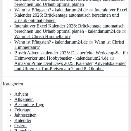
berechnen und Urlaub optimal planen
Wann ist Pfingsten? - kalendarium24.de
zu
Interaktiver Excel
Kalender 2026: Brückentage automatisch berechnen und
Urlaub optimal planen
Interaktiver Excel Kalender 2026: Brückentage automatisch
berechnen und Urlaub optimal planen - kalendarium24.de
zu
Wann ist Christi Himmelfahrt?
Wann ist Pfingsten? - kalendarium24.de
zu
Wann ist Christi
Himmelfahrt?
Bosch Adventskalender 2025: Das perfekte Werkzeug-Set für
Heimwerker und Hobbybastler - kalendarium24.de
zu
Amazon Prime Deal Days 2025: Kalender, Adventskalender
und Uhren zu Top-Preisen am 7. und 8. Oktober
Kategorien
Advent
Allgemein
Besondere Tage
Feiertage
Jahreszeiten
Kalender
Ostern
Ratgeber