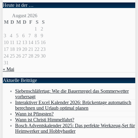
Heute ist der …
August 2026
M
D
M
D
F
S
S
1
2
3
4
5
6
7
8
9
10
11
12
13
14
15
16
17
18
19
20
21
22
23
24
25
26
27
28
29
30
31
« Mai
Aktuelle Beiträge
Siebenschläfertag: Wie die Bauernregel das Sommerwetter
vorhersagt
Interaktiver Excel Kalender 2026: Brückentage automatisch
berechnen und Urlaub optimal planen
Wann ist Pfingsten?
Wann ist Christi Himmelfahrt?
Bosch Adventskalender 2025: Das perfekte Werkzeug-Set für
Heimwerker und Hobbybastler