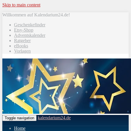
Skip to main content
Willkommen auf Kalendarium24.de!
Geschenkefinder
Etsy-Shop
Adventskalender
Ratgeber
eBooks
Vorlagen
kalendarium24.de
Toggle navigation
Home