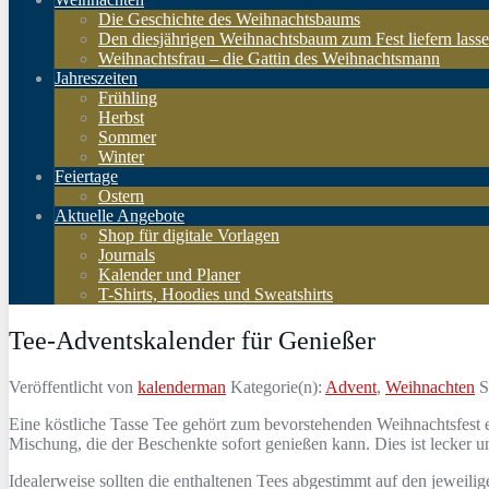
Die Geschichte des Weihnachtsbaums
Den diesjährigen Weihnachtsbaum zum Fest liefern lass
Weihnachtsfrau – die Gattin des Weihnachtsmann
Jahreszeiten
Frühling
Herbst
Sommer
Winter
Feiertage
Ostern
Aktuelle Angebote
Shop für digitale Vorlagen
Journals
Kalender und Planer
T-Shirts, Hoodies und Sweatshirts
Tee-Adventskalender für Genießer
Veröffentlicht von
kalenderman
Kategorie(n):
Advent
,
Weihnachten
S
Eine köstliche Tasse Tee gehört zum bevorstehenden Weihnachtsfest ei
Mischung, die der Beschenkte sofort genießen kann. Dies ist lecker u
Idealerweise sollten die enthaltenen Tees abgestimmt auf den jeweili