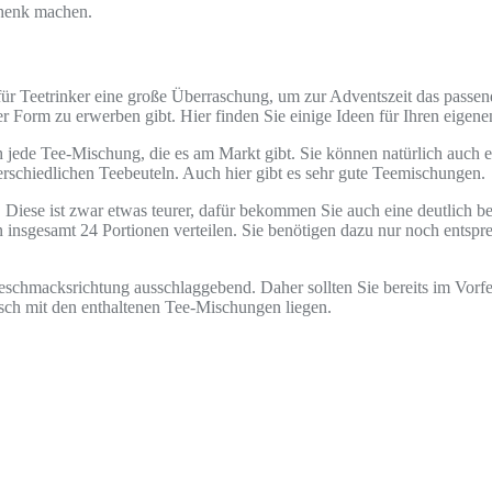
chenk machen.
s für Teetrinker eine große Überraschung, um zur Adventszeit das passe
er Form zu erwerben gibt. Hier finden Sie einige Ideen für Ihren eigen
ch jede Tee-Mischung, die es am Markt gibt. Sie können natürlich auch
erschiedlichen Teebeuteln. Auch hier gibt es sehr gute Teemischungen.
 Diese ist zwar etwas teurer, dafür bekommen Sie auch eine deutlich bes
 insgesamt 24 Portionen verteilen. Sie benötigen dazu nur noch entspr
eschmacksrichtung ausschlaggebend. Daher sollten Sie bereits im Vorf
lsch mit den enthaltenen Tee-Mischungen liegen.