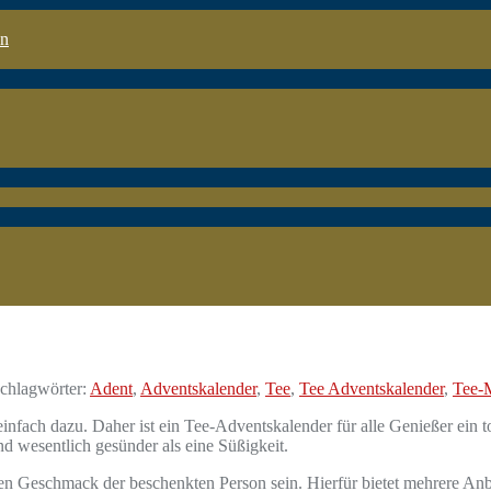
en
chlagwörter:
Adent
,
Adventskalender
,
Tee
,
Tee Adventskalender
,
Tee-
nfach dazu. Daher ist ein Tee-Adventskalender für alle Genießer ein t
nd wesentlich gesünder als eine Süßigkeit.
gen Geschmack der beschenkten Person sein. Hierfür bietet mehrere Anb