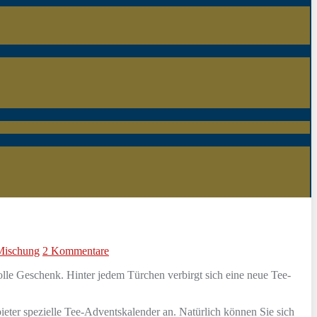
Mischung
2 Kommentare
olle Geschenk. Hinter jedem Türchen verbirgt sich eine neue Tee-
ieter spezielle Tee-Adventskalender an. Natürlich können Sie sich