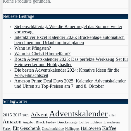
Keine Produkte gefunden.
Neueste Beiträge
Siebenschläfertag: Wie die Bauernregel das Sommerwetter
vorhersagt
Interaktiver Excel Kalender 2026: Brückentage automatisch
berechnen und Urlaub optimal planen
Wann ist Pfingsten?
Wann ist Christi Himmelfahrt?
Bosch Adventskalender 2025: Das perfekte Werkzeug-Set für
Heimwerker und Hobbybastler
Die besten Adventskalender 2024: Kreative Ideen für die
Vorweihnachtszeit
Amazon Prime Deal Days 2025: Kalender, Adventskalender
und Uhren zu Top-Preisen am 7. und 8. Oktober
Schlagwörter
Adventskalender
Advent
2015
2017
aller
2020
Amazon
Black Friday
Edition
Brückentage
Coffee
Erwachsene
Angebot
für
Kaffee
Geschenk
Halloween
Geschenkidee
Ferien
Hallingers