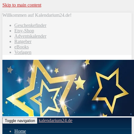
Skip to main content
Willkommen auf Kalendarium24.de!
Geschenkefinder
Etsy-Shop
Adventskalender
Ratgeber
eBooks
Vorlagen
kalendarium24.de
Toggle navigation
Home