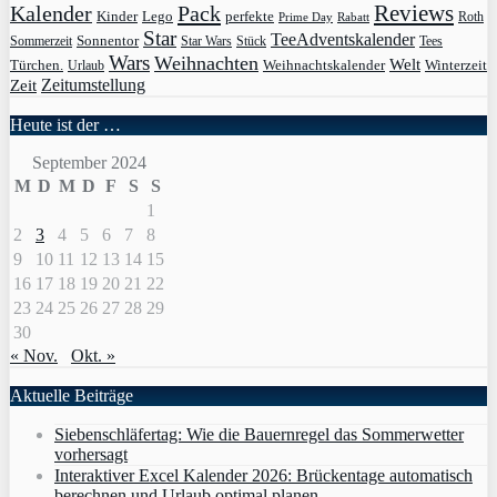
Pack
Reviews
Kalender
Kinder
Lego
perfekte
Roth
Prime Day
Rabatt
Star
TeeAdventskalender
Sonnentor
Sommerzeit
Star Wars
Stück
Tees
Wars
Weihnachten
Welt
Türchen.
Weihnachtskalender
Winterzeit
Urlaub
Zeit
Zeitumstellung
Heute ist der …
September 2024
M
D
M
D
F
S
S
1
2
3
4
5
6
7
8
9
10
11
12
13
14
15
16
17
18
19
20
21
22
23
24
25
26
27
28
29
30
« Nov.
Okt. »
Aktuelle Beiträge
Siebenschläfertag: Wie die Bauernregel das Sommerwetter
vorhersagt
Interaktiver Excel Kalender 2026: Brückentage automatisch
berechnen und Urlaub optimal planen