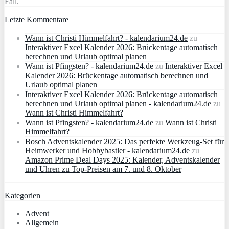
Fall.
Letzte Kommentare
Wann ist Christi Himmelfahrt? - kalendarium24.de
zu
Interaktiver Excel Kalender 2026: Brückentage automatisch
berechnen und Urlaub optimal planen
Wann ist Pfingsten? - kalendarium24.de
zu
Interaktiver Excel
Kalender 2026: Brückentage automatisch berechnen und
Urlaub optimal planen
Interaktiver Excel Kalender 2026: Brückentage automatisch
berechnen und Urlaub optimal planen - kalendarium24.de
zu
Wann ist Christi Himmelfahrt?
Wann ist Pfingsten? - kalendarium24.de
zu
Wann ist Christi
Himmelfahrt?
Bosch Adventskalender 2025: Das perfekte Werkzeug-Set für
Heimwerker und Hobbybastler - kalendarium24.de
zu
Amazon Prime Deal Days 2025: Kalender, Adventskalender
und Uhren zu Top-Preisen am 7. und 8. Oktober
Kategorien
Advent
Allgemein