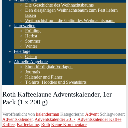
Die Geschichte des Weihnachtsbaums
Den diesjährigen Weihnachtsbaum zum Fest liefern
lassen
Weihnachtsfrau – die Gattin des Weihnachtsmann
Jahreszeiten
Frühling
Herbst
Sommer
Winter
Feiertage
Ostern
Aktuelle Angebote
Shop für digitale Vorlagen
Journals
Kalender und Planer
T-Shirts, Hoodies und Sweatshirts
Roth Kaffeelaune Adventskalender, 1er
Pack (1 x 200 g)
Veröffentlicht von
kalenderman
Kategorie(n):
Advent
Schlagwörter:
Adventskalender
,
Adventskalender 2017
,
Adventskalender Kaffee
,
Kaffee
,
Kaffeelaune
,
Roth
Keine Kommentare