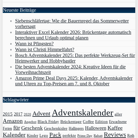
Neueste Beiträge
Siebenschläfertag: Wie die Bauernregel das Sommerwetter
vorhersagt
Interaktiver Excel Kalender 2026: Brückentage automatisch
berechnen und Urlaub optimal planen
Wann ist Pfingsten?
Wann ist Christi Himmelfahrt?
Bosch Adventskalender 2025: Das perfekte Werkzeug-Set für
Heimwerker und Hobbybastler
Die besten Adventskalender 2024: Kreative Ideen für die
Vorweihnachtszeit
Amazon Prime Deal Days 2025: Kalender, Adventskalender
und Uhren zu Top-Preisen am 7. und 8. Oktober
Schlagwörter
Adventskalender
Advent
2015
2017
aller
2020
Amazon
Black Friday
Edition
Brückentage
Coffee
Erwachsene
Angebot
für
Kaffee
Geschenk
Halloween
Geschenkidee
Ferien
Hallingers
Pack
Reviews
Kalender
Kinder
Lego
perfekte
Roth
Prime Day
Rabatt