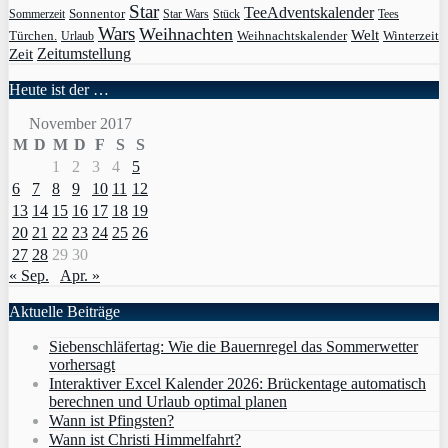
Star
TeeAdventskalender
Sonnentor
Sommerzeit
Star Wars
Stück
Tees
Wars
Weihnachten
Welt
Türchen.
Weihnachtskalender
Winterzeit
Urlaub
Zeit
Zeitumstellung
Heute ist der …
November 2017
M
D
M
D
F
S
S
1
2
3
4
5
6
7
8
9
10
11
12
13
14
15
16
17
18
19
20
21
22
23
24
25
26
27
28
29
30
« Sep.
Apr. »
Aktuelle Beiträge
Siebenschläfertag: Wie die Bauernregel das Sommerwetter
vorhersagt
Interaktiver Excel Kalender 2026: Brückentage automatisch
berechnen und Urlaub optimal planen
Wann ist Pfingsten?
Wann ist Christi Himmelfahrt?