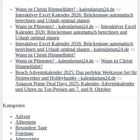
Wann ist Christi Himmelfahrt? - kalendarium24.de
zu
Interaktiver Excel Kalender 2026: Brückentage automatisch
berechnen und Urlaub optimal planen
Wann ist Pfingsten? - kalendarium24.de
zu
Interaktiver Excel
Kalender 2026: Brückentage automatisch berechnen und
Urlaub optimal planen
Interaktiver Excel Kalender 2026: Brückentage automatisch
berechnen und Urlaub optimal planen - kalendarium24.de
zu
Wann ist Christi Himmelfahrt?
Wann ist Pfingsten? - kalendarium24.de
zu
Wann ist Christi
Himmelfahrt?
Bosch Adventskalender 2025: Das perfekte Werkzeug-Set für
Heimwerker und Hobbybastler - kalendarium24.de
zu
Amazon Prime Deal Days 2025: Kalender, Adventskalender
und Uhren zu Top-Preisen am 7. und 8. Oktober
Kategorien
Advent
Allgemein
Besondere Tage
Feiertage
Jahreszeiten