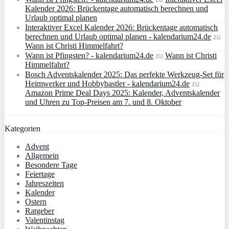
Kalender 2026: Brückentage automatisch berechnen und
Urlaub optimal planen
Interaktiver Excel Kalender 2026: Brückentage automatisch
berechnen und Urlaub optimal planen - kalendarium24.de
zu
Wann ist Christi Himmelfahrt?
Wann ist Pfingsten? - kalendarium24.de
zu
Wann ist Christi
Himmelfahrt?
Bosch Adventskalender 2025: Das perfekte Werkzeug-Set für
Heimwerker und Hobbybastler - kalendarium24.de
zu
Amazon Prime Deal Days 2025: Kalender, Adventskalender
und Uhren zu Top-Preisen am 7. und 8. Oktober
Kategorien
Advent
Allgemein
Besondere Tage
Feiertage
Jahreszeiten
Kalender
Ostern
Ratgeber
Valentinstag