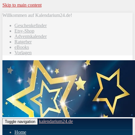
Skip to main content
Willkommen auf Kalendarium24.de!
Geschenkefinder
Etsy-Shop
Adventskalender
Ratgeber
eBooks
Vorlagen
kalendarium24.de
Toggle navigation
Home