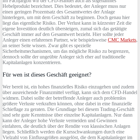
Im Fachjargon wir der CFD-Handel auch als sogenanntes
Hebelprodukt bezeichnet. Dies bedeutet, der Anleger muss nur
einen geringen Prozentsatz des Gesamtwertes der Anlage
hinterlegen, um mit dem Geschäft zu beginnen. Doch genau hier
liegt das eigentliche Risiko. Der Verlust kann in kürzester Zeit die
eigene Investition deutlich übersteigen, zumal sich das getätigte
Geschäft immer auf den Gesamtwert bezieht. Hier sollte jeder
Anleger einen erfahrenen Partner, wie beispielsweise
CMC Markets
,
an seiner Seite wissen. Zwar gibt es spezielle
Sicherheitsmechanismen, um das mögliche Risiko zu begrenzen,
dennoch sollte der ungeübte Anleger sich eher auf traditionelle
Kapitalanlagen konzentrieren.
Für wen ist dieses Geschäft geeignet?
Wer bereit ist, ein hohes finanzielles Risiko einzugehen und zudem
über ausreichende Finanzmittel verfügt, kann sich dem CFD-Handel
widmen. Dabei sollte der betreffende Anleger auch problemlos
größere Verluste verkraften können, ohne dabei in eine finanzielle
Schieflage zu geraten. Die Grundlage bei diesem Trading-Geschäft
sind sehr gute Kenntnisse über einzelne Kapitalanlagen. Nur dann
kann der Anleger hohe Verluste vermeiden und Gewinnen
einfahren, die deutlich über der Rendite von klassischen Anlagen
liegen. Schließlich werden die Kursschwankungen durch eine
Vielzahl von Einflussgrößen ausgelöst, die dem Kapitalanleger im