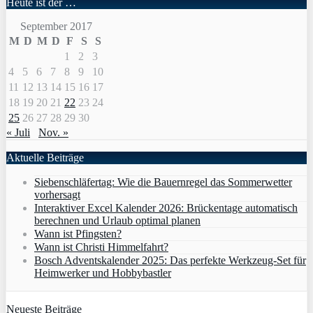
Heute ist der …
September 2017
M
D
M
D
F
S
S
1
2
3
4
5
6
7
8
9
10
11
12
13
14
15
16
17
18
19
20
21
22
23
24
25
26
27
28
29
30
« Juli
Nov. »
Aktuelle Beiträge
Siebenschläfertag: Wie die Bauernregel das Sommerwetter
vorhersagt
Interaktiver Excel Kalender 2026: Brückentage automatisch
berechnen und Urlaub optimal planen
Wann ist Pfingsten?
Wann ist Christi Himmelfahrt?
Bosch Adventskalender 2025: Das perfekte Werkzeug-Set für
Heimwerker und Hobbybastler
Neueste Beiträge