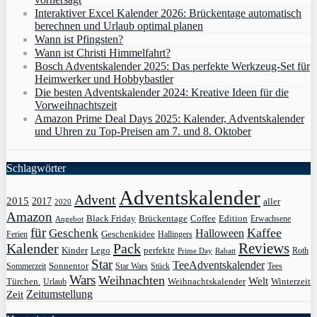
Interaktiver Excel Kalender 2026: Brückentage automatisch
berechnen und Urlaub optimal planen
Wann ist Pfingsten?
Wann ist Christi Himmelfahrt?
Bosch Adventskalender 2025: Das perfekte Werkzeug-Set für
Heimwerker und Hobbybastler
Die besten Adventskalender 2024: Kreative Ideen für die
Vorweihnachtszeit
Amazon Prime Deal Days 2025: Kalender, Adventskalender
und Uhren zu Top-Preisen am 7. und 8. Oktober
Schlagwörter
Adventskalender
Advent
2015
2017
aller
2020
Amazon
Black Friday
Edition
Brückentage
Coffee
Erwachsene
Angebot
für
Kaffee
Geschenk
Halloween
Geschenkidee
Ferien
Hallingers
Pack
Reviews
Kalender
Kinder
Lego
perfekte
Roth
Prime Day
Rabatt
Star
TeeAdventskalender
Sonnentor
Sommerzeit
Star Wars
Stück
Tees
Wars
Weihnachten
Welt
Türchen.
Weihnachtskalender
Winterzeit
Urlaub
Zeit
Zeitumstellung