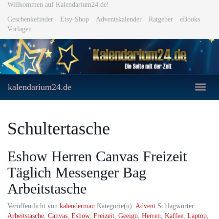
Skip
Willkommen auf Kalendarium24.de!
to
Geschenkefinder
Etsy-Shop
Adventskalender
Ratgeber
eBooks
main
Vorlagen
content
kalendarium24.de
Toggle
naviga
Schultertasche
Eshow Herren Canvas Freizeit
Täglich Messenger Bag
Arbeitstasche
Veröffentlicht von
kalenderman
Kategorie(n):
Advent
Schlagwörter:
Arbeitstasche
,
Canvas
,
Eshow
,
Freizeit
,
Geeign
,
Herren
,
Kaffee
,
Laptop
,