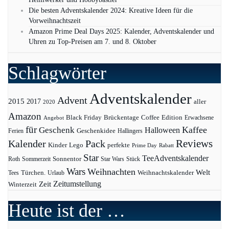
Die besten Adventskalender 2024: Kreative Ideen für die
Vorweihnachtszeit
Amazon Prime Deal Days 2025: Kalender, Adventskalender und
Uhren zu Top-Preisen am 7. und 8. Oktober
Schlagwörter
Adventskalender
Advent
2015
2017
aller
2020
Amazon
Black Friday
Edition
Brückentage
Coffee
Erwachsene
Angebot
für
Kaffee
Geschenk
Halloween
Geschenkidee
Ferien
Hallingers
Pack
Reviews
Kalender
Kinder
Lego
perfekte
Prime Day
Rabatt
Star
TeeAdventskalender
Sonnentor
Roth
Sommerzeit
Star Wars
Stück
Wars
Weihnachten
Welt
Türchen.
Weihnachtskalender
Tees
Urlaub
Zeit
Zeitumstellung
Winterzeit
Heute ist der …