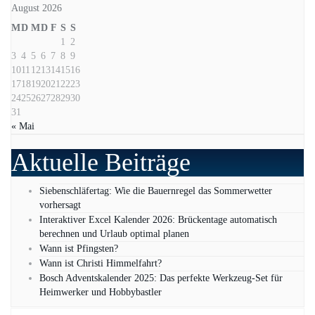
August 2026
M
D
M
D
F
S
S
1
2
3
4
5
6
7
8
9
10
11
12
13
14
15
16
17
18
19
20
21
22
23
24
25
26
27
28
29
30
31
« Mai
Aktuelle Beiträge
Siebenschläfertag: Wie die Bauernregel das Sommerwetter
vorhersagt
Interaktiver Excel Kalender 2026: Brückentage automatisch
berechnen und Urlaub optimal planen
Wann ist Pfingsten?
Wann ist Christi Himmelfahrt?
Bosch Adventskalender 2025: Das perfekte Werkzeug-Set für
Heimwerker und Hobbybastler