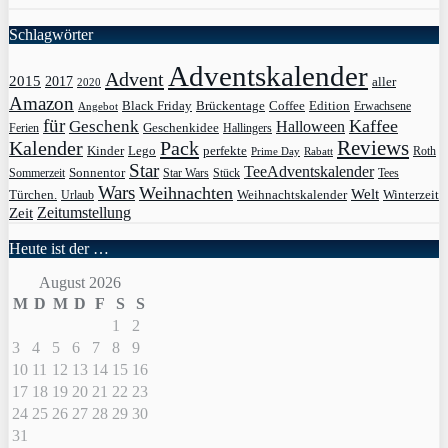
Schlagwörter
Adventskalender
Advent
2015
2017
aller
2020
Amazon
Black Friday
Edition
Brückentage
Coffee
Erwachsene
Angebot
für
Kaffee
Geschenk
Halloween
Geschenkidee
Ferien
Hallingers
Pack
Reviews
Kalender
Kinder
Lego
perfekte
Roth
Prime Day
Rabatt
Star
TeeAdventskalender
Sonnentor
Sommerzeit
Star Wars
Stück
Tees
Wars
Weihnachten
Welt
Türchen.
Weihnachtskalender
Winterzeit
Urlaub
Zeit
Zeitumstellung
Heute ist der …
August 2026
M
D
M
D
F
S
S
1
2
3
4
5
6
7
8
9
10
11
12
13
14
15
16
17
18
19
20
21
22
23
24
25
26
27
28
29
30
31