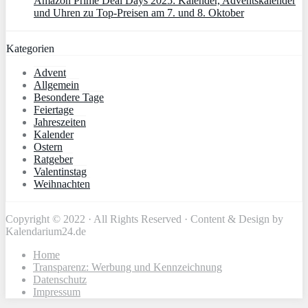
Amazon Prime Deal Days 2025: Kalender, Adventskalender
und Uhren zu Top-Preisen am 7. und 8. Oktober
Kategorien
Advent
Allgemein
Besondere Tage
Feiertage
Jahreszeiten
Kalender
Ostern
Ratgeber
Valentinstag
Weihnachten
Copyright © 2022 · All Rights Reserved · Content & Design by
Kalendarium24.de
Home
Transparenz: Werbung und Kennzeichnung
Datenschutz
Impressum