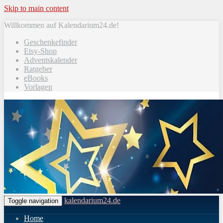
Skip to main content
Willkommen auf Kalendarium24.de!
Geschenkefinder
Etsy-Shop
Adventskalender
Ratgeber
eBooks
Vorlagen
kalendarium24.de
Toggle navigation
Home