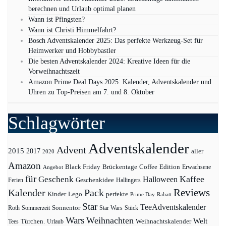
berechnen und Urlaub optimal planen
Wann ist Pfingsten?
Wann ist Christi Himmelfahrt?
Bosch Adventskalender 2025: Das perfekte Werkzeug-Set für
Heimwerker und Hobbybastler
Die besten Adventskalender 2024: Kreative Ideen für die
Vorweihnachtszeit
Amazon Prime Deal Days 2025: Kalender, Adventskalender und
Uhren zu Top-Preisen am 7. und 8. Oktober
Schlagwörter
Adventskalender
Advent
2015
2017
aller
2020
Amazon
Black Friday
Edition
Brückentage
Coffee
Erwachsene
Angebot
für
Kaffee
Geschenk
Halloween
Geschenkidee
Ferien
Hallingers
Pack
Reviews
Kalender
Kinder
Lego
perfekte
Prime Day
Rabatt
Star
TeeAdventskalender
Sonnentor
Roth
Sommerzeit
Star Wars
Stück
Wars
Weihnachten
Welt
Türchen.
Weihnachtskalender
Tees
Urlaub