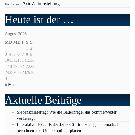
Zeit
Zeitumstellung
Winterzeit
Heute ist der …
August 2026
M
D
M
D
F
S
S
1
2
3
4
5
6
7
8
9
10
11
12
13
14
15
16
17
18
19
20
21
22
23
24
25
26
27
28
29
30
31
« Mai
Aktuelle Beiträge
Siebenschläfertag: Wie die Bauernregel das Sommerwetter
vorhersagt
Interaktiver Excel Kalender 2026: Brückentage automatisch
berechnen und Urlaub optimal planen