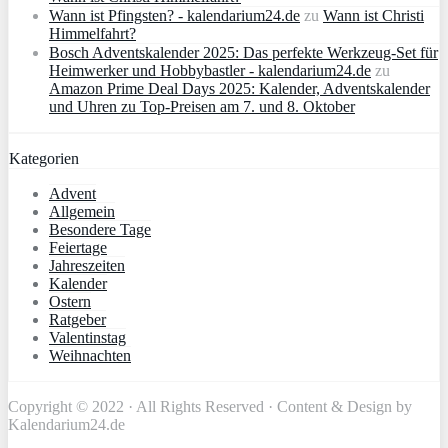
Wann ist Pfingsten? - kalendarium24.de
zu
Wann ist Christi
Himmelfahrt?
Bosch Adventskalender 2025: Das perfekte Werkzeug-Set für
Heimwerker und Hobbybastler - kalendarium24.de
zu
Amazon Prime Deal Days 2025: Kalender, Adventskalender
und Uhren zu Top-Preisen am 7. und 8. Oktober
Kategorien
Advent
Allgemein
Besondere Tage
Feiertage
Jahreszeiten
Kalender
Ostern
Ratgeber
Valentinstag
Weihnachten
Copyright © 2022 · All Rights Reserved · Content & Design by
Kalendarium24.de