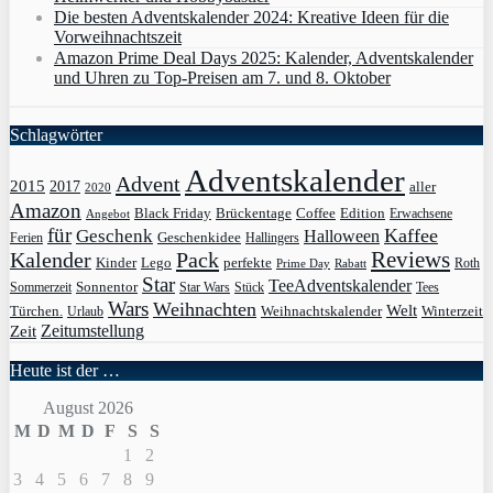
Die besten Adventskalender 2024: Kreative Ideen für die
Vorweihnachtszeit
Amazon Prime Deal Days 2025: Kalender, Adventskalender
und Uhren zu Top-Preisen am 7. und 8. Oktober
Schlagwörter
Adventskalender
Advent
2015
2017
aller
2020
Amazon
Black Friday
Edition
Brückentage
Coffee
Erwachsene
Angebot
für
Kaffee
Geschenk
Halloween
Geschenkidee
Ferien
Hallingers
Pack
Reviews
Kalender
Kinder
Lego
perfekte
Roth
Prime Day
Rabatt
Star
TeeAdventskalender
Sonnentor
Sommerzeit
Star Wars
Stück
Tees
Wars
Weihnachten
Welt
Türchen.
Weihnachtskalender
Winterzeit
Urlaub
Zeit
Zeitumstellung
Heute ist der …
August 2026
M
D
M
D
F
S
S
1
2
3
4
5
6
7
8
9