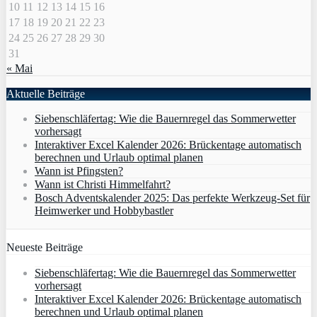
10
11
12
13
14
15
16
17
18
19
20
21
22
23
24
25
26
27
28
29
30
31
« Mai
Aktuelle Beiträge
Siebenschläfertag: Wie die Bauernregel das Sommerwetter
vorhersagt
Interaktiver Excel Kalender 2026: Brückentage automatisch
berechnen und Urlaub optimal planen
Wann ist Pfingsten?
Wann ist Christi Himmelfahrt?
Bosch Adventskalender 2025: Das perfekte Werkzeug-Set für
Heimwerker und Hobbybastler
Neueste Beiträge
Siebenschläfertag: Wie die Bauernregel das Sommerwetter
vorhersagt
Interaktiver Excel Kalender 2026: Brückentage automatisch
berechnen und Urlaub optimal planen