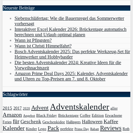
Neueste Beiträge
Siebenschläfertag: Wie die Bauernregel das Sommerwetter
vorhersagt
Interaktiver Excel Kalender 2026: Brückentage automatisch
berechnen und Urlaub optimal planen
Wann ist Pfingsten?
Wann ist Christi Himmelfahrt?
Bosch Adventskalender 2025: Das perfekte Werkzeug-Set für
Heimwerker und Hobbybastler
Die besten Adventskalender 2024: Kreative Ideen für die
Vorweihnachtszeit
Amazon Prime Deal Days 2025: Kalender, Adventskalender
und Uhren zu Top-Preisen am 7. und 8. Oktober
Schlagwörter
Adventskalender
Advent
2015
2017
aller
2020
Amazon
Black Friday
Edition
Brückentage
Coffee
Erwachsene
Angebot
für
Kaffee
Geschenk
Halloween
Geschenkidee
Ferien
Hallingers
Pack
Reviews
Kalender
Kinder
Lego
perfekte
Roth
Prime Day
Rabatt