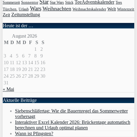
Star
TeeAdventskalender
Sonnentor
Sommerzeit
Star Wars
Stück
Tees
Wars
Weihnachten
Welt
Türchen.
Weihnachtskalender
Winterzeit
Urlaub
Zeit
Zeitumstellung
Heute ist der …
August 2026
M
D
M
D
F
S
S
1
2
3
4
5
6
7
8
9
10
11
12
13
14
15
16
17
18
19
20
21
22
23
24
25
26
27
28
29
30
31
« Mai
Aktuelle Beiträge
Siebenschläfertag: Wie die Bauernregel das Sommerwetter
vorhersagt
Interaktiver Excel Kalender 2026: Brückentage automatisch
berechnen und Urlaub optimal planen
Wann ist Pfingsten?