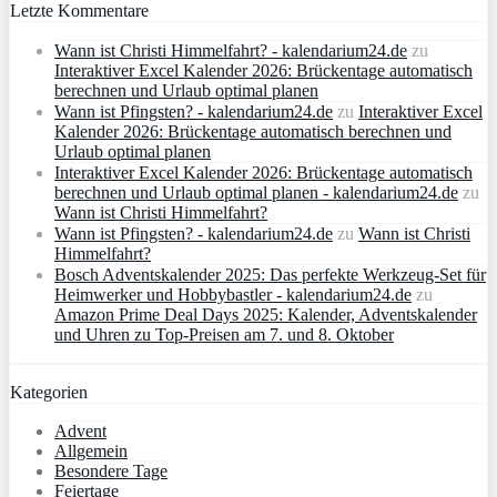
Letzte Kommentare
Wann ist Christi Himmelfahrt? - kalendarium24.de
zu
Interaktiver Excel Kalender 2026: Brückentage automatisch
berechnen und Urlaub optimal planen
Wann ist Pfingsten? - kalendarium24.de
zu
Interaktiver Excel
Kalender 2026: Brückentage automatisch berechnen und
Urlaub optimal planen
Interaktiver Excel Kalender 2026: Brückentage automatisch
berechnen und Urlaub optimal planen - kalendarium24.de
zu
Wann ist Christi Himmelfahrt?
Wann ist Pfingsten? - kalendarium24.de
zu
Wann ist Christi
Himmelfahrt?
Bosch Adventskalender 2025: Das perfekte Werkzeug-Set für
Heimwerker und Hobbybastler - kalendarium24.de
zu
Amazon Prime Deal Days 2025: Kalender, Adventskalender
und Uhren zu Top-Preisen am 7. und 8. Oktober
Kategorien
Advent
Allgemein
Besondere Tage
Feiertage