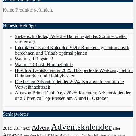
Keine Produkte gefunden.
Neueste Beiträge
Siebenschläfertag: Wie die Bauernregel das Sommerwetter
vorhersagt
Interaktiver Excel Kalender 2026: Brückentage automatisch
berechnen und Urlaub optimal planen
Wann ist Pfingsten?
Wann ist Christi Himmelfahrt?
Bosch Adventskalender 2025: Das perfekte Werkzeug-Set für
Heimwerker und Hobbybastler
Die besten Adventskalender 2024: Kreative Ideen für die
Vorweihnachtszeit
Amazon Prime Deal Days 2025: Kalender, Adventskalender
und Uhren zu Top-Preisen am 7. und 8. Oktober
Schlagwörter
Adventskalender
Advent
2015
2017
aller
2020
Amazon
Black Friday
Edition
Brückentage
Coffee
Erwachsene
Angebot