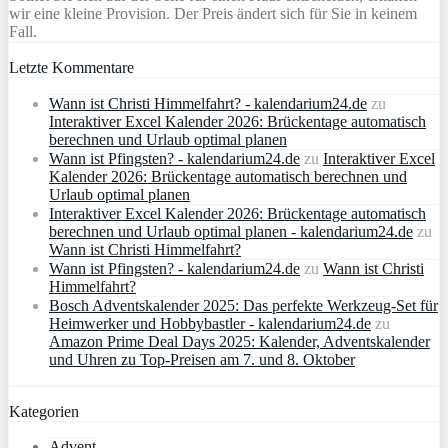
wir eine kleine Provision. Der Preis ändert sich für Sie in keinem
Fall.
Letzte Kommentare
Wann ist Christi Himmelfahrt? - kalendarium24.de
zu
Interaktiver Excel Kalender 2026: Brückentage automatisch
berechnen und Urlaub optimal planen
Wann ist Pfingsten? - kalendarium24.de
zu
Interaktiver Excel
Kalender 2026: Brückentage automatisch berechnen und
Urlaub optimal planen
Interaktiver Excel Kalender 2026: Brückentage automatisch
berechnen und Urlaub optimal planen - kalendarium24.de
zu
Wann ist Christi Himmelfahrt?
Wann ist Pfingsten? - kalendarium24.de
zu
Wann ist Christi
Himmelfahrt?
Bosch Adventskalender 2025: Das perfekte Werkzeug-Set für
Heimwerker und Hobbybastler - kalendarium24.de
zu
Amazon Prime Deal Days 2025: Kalender, Adventskalender
und Uhren zu Top-Preisen am 7. und 8. Oktober
Kategorien
Advent