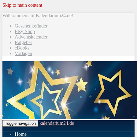
Skip to main content
Willkommen auf Kalendarium24.de!
Geschenkefinder
Etsy-Shop
Adventskalender
Ratgeber
eBooks
Vorlagen
kalendarium24.de
Toggle navigation
Home