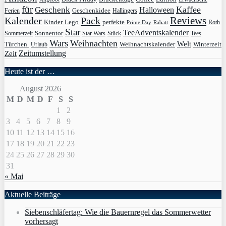
für
Kaffee
Geschenk
Halloween
Geschenkidee
Ferien
Hallingers
Pack
Reviews
Kalender
Kinder
Lego
perfekte
Roth
Prime Day
Rabatt
Star
TeeAdventskalender
Sonnentor
Sommerzeit
Star Wars
Stück
Tees
Wars
Weihnachten
Welt
Türchen.
Weihnachtskalender
Winterzeit
Urlaub
Zeit
Zeitumstellung
Heute ist der …
August 2026
M
D
M
D
F
S
S
1
2
3
4
5
6
7
8
9
10
11
12
13
14
15
16
17
18
19
20
21
22
23
24
25
26
27
28
29
30
31
« Mai
Aktuelle Beiträge
Siebenschläfertag: Wie die Bauernregel das Sommerwetter
vorhersagt