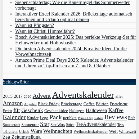
Siebenschläfertag: Wie die Bauernregel das Sommerwetter
vorhersagt
Interaktiver Excel Kalender 2026: Brückentage automatisch
berechnen und Urlaub optimal planen
Wann ist Pfingsten?
Wann ist Christi Himmelfahrt?
Bosch Adventskalender 2025: Das perfekte Werkzeug-Set für
Heimwerker und Hobbybastler
Die besten Adventskalender 2024: Kreative Ideen für die
Vorweihnachtszeit
Amazon Prime Deal Days 2025: Kalender, Adventskalender
und Uhren zu Top-Preisen am 7. und 8. Oktober
Schlagwörter
Adventskalender
Advent
2015
2017
aller
2020
Amazon
Black Friday
Edition
Brückentage
Coffee
Erwachsene
Angebot
für
Kaffee
Geschenk
Halloween
Geschenkidee
Ferien
Hallingers
Pack
Reviews
Kalender
Kinder
Lego
perfekte
Roth
Prime Day
Rabatt
Star
TeeAdventskalender
Sonnentor
Sommerzeit
Star Wars
Stück
Tees
Wars
Weihnachten
Welt
Türchen.
Weihnachtskalender
Winterzeit
Urlaub
Zeit
Zeitumstellung