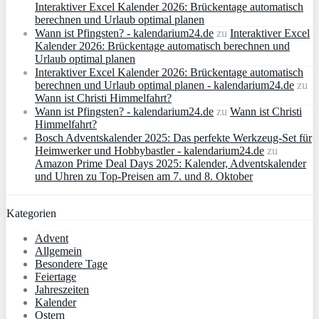
Interaktiver Excel Kalender 2026: Brückentage automatisch
berechnen und Urlaub optimal planen
Wann ist Pfingsten? - kalendarium24.de
zu
Interaktiver Excel
Kalender 2026: Brückentage automatisch berechnen und
Urlaub optimal planen
Interaktiver Excel Kalender 2026: Brückentage automatisch
berechnen und Urlaub optimal planen - kalendarium24.de
zu
Wann ist Christi Himmelfahrt?
Wann ist Pfingsten? - kalendarium24.de
zu
Wann ist Christi
Himmelfahrt?
Bosch Adventskalender 2025: Das perfekte Werkzeug-Set für
Heimwerker und Hobbybastler - kalendarium24.de
zu
Amazon Prime Deal Days 2025: Kalender, Adventskalender
und Uhren zu Top-Preisen am 7. und 8. Oktober
Kategorien
Advent
Allgemein
Besondere Tage
Feiertage
Jahreszeiten
Kalender
Ostern