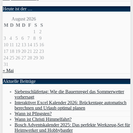
Heute ist der …
August 2026
M
D
M
D
F
S
S
1
2
3
4
5
6
7
8
9
10
11
12
13
14
15
16
17
18
19
20
21
22
23
24
25
26
27
28
29
30
31
« Mai
Aktuelle Beiträge
Siebenschläfertag: Wie die Bauernregel das Sommerwetter
vorhersagt
Interaktiver Excel Kalender 2026: Brückentage automatisch
berechnen und Urlaub optimal planen
Wann ist Pfingsten?
Wann ist Christi Himmelfahrt?
Bosch Adventskalender 2025: Das perfekte Werkzeug-Set für
Heimwerker und Hobbybastler