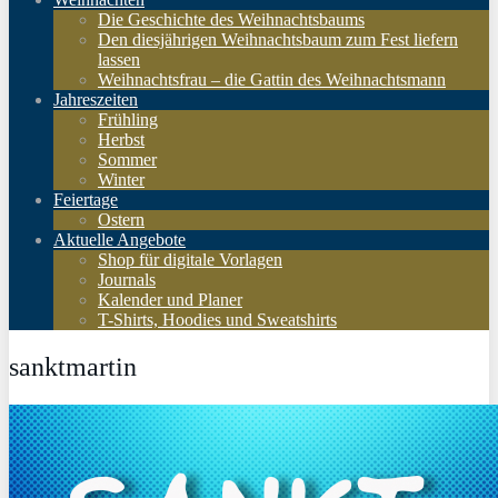
Die Geschichte des Weihnachtsbaums
Den diesjährigen Weihnachtsbaum zum Fest liefern
lassen
Weihnachtsfrau – die Gattin des Weihnachtsmann
Jahreszeiten
Frühling
Herbst
Sommer
Winter
Feiertage
Ostern
Aktuelle Angebote
Shop für digitale Vorlagen
Journals
Kalender und Planer
T-Shirts, Hoodies und Sweatshirts
sanktmartin