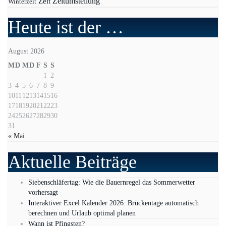
Zeit
Zeitumstellung
Winterzeit
Heute ist der …
August 2026
M
D
M
D
F
S
S
1
2
3
4
5
6
7
8
9
10
11
12
13
14
15
16
17
18
19
20
21
22
23
24
25
26
27
28
29
30
31
« Mai
Aktuelle Beiträge
Siebenschläfertag: Wie die Bauernregel das Sommerwetter
vorhersagt
Interaktiver Excel Kalender 2026: Brückentage automatisch
berechnen und Urlaub optimal planen
Wann ist Pfingsten?