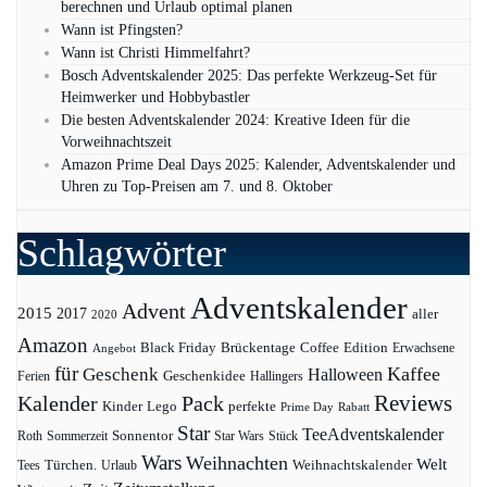
berechnen und Urlaub optimal planen
Wann ist Pfingsten?
Wann ist Christi Himmelfahrt?
Bosch Adventskalender 2025: Das perfekte Werkzeug-Set für
Heimwerker und Hobbybastler
Die besten Adventskalender 2024: Kreative Ideen für die
Vorweihnachtszeit
Amazon Prime Deal Days 2025: Kalender, Adventskalender und
Uhren zu Top-Preisen am 7. und 8. Oktober
Schlagwörter
Adventskalender
Advent
2015
2017
aller
2020
Amazon
Black Friday
Edition
Brückentage
Coffee
Erwachsene
Angebot
für
Kaffee
Geschenk
Halloween
Geschenkidee
Ferien
Hallingers
Pack
Reviews
Kalender
Kinder
Lego
perfekte
Prime Day
Rabatt
Star
TeeAdventskalender
Sonnentor
Roth
Sommerzeit
Star Wars
Stück
Wars
Weihnachten
Welt
Türchen.
Weihnachtskalender
Tees
Urlaub