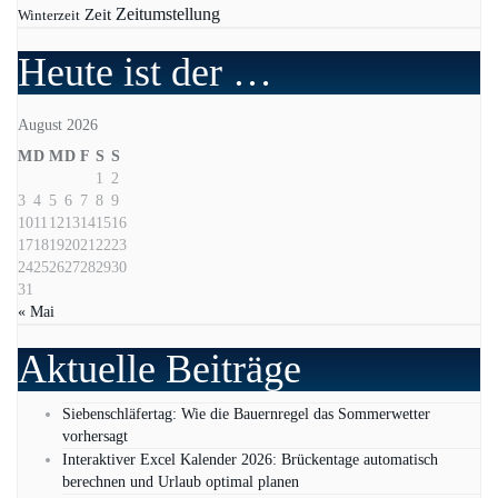
Zeit
Zeitumstellung
Winterzeit
Heute ist der …
August 2026
M
D
M
D
F
S
S
1
2
3
4
5
6
7
8
9
10
11
12
13
14
15
16
17
18
19
20
21
22
23
24
25
26
27
28
29
30
31
« Mai
Aktuelle Beiträge
Siebenschläfertag: Wie die Bauernregel das Sommerwetter
vorhersagt
Interaktiver Excel Kalender 2026: Brückentage automatisch
berechnen und Urlaub optimal planen