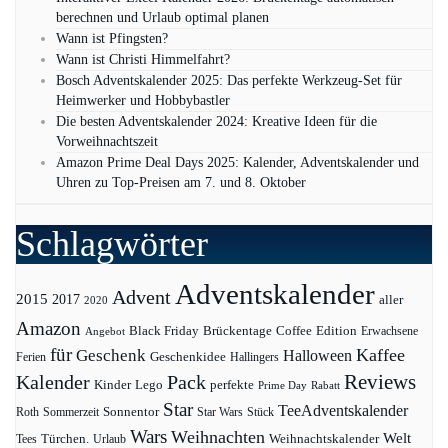
berechnen und Urlaub optimal planen
Wann ist Pfingsten?
Wann ist Christi Himmelfahrt?
Bosch Adventskalender 2025: Das perfekte Werkzeug-Set für
Heimwerker und Hobbybastler
Die besten Adventskalender 2024: Kreative Ideen für die
Vorweihnachtszeit
Amazon Prime Deal Days 2025: Kalender, Adventskalender und
Uhren zu Top-Preisen am 7. und 8. Oktober
Schlagwörter
Adventskalender
Advent
2015
2017
aller
2020
Amazon
Black Friday
Edition
Brückentage
Coffee
Erwachsene
Angebot
für
Kaffee
Geschenk
Halloween
Geschenkidee
Ferien
Hallingers
Pack
Reviews
Kalender
Kinder
Lego
perfekte
Prime Day
Rabatt
Star
TeeAdventskalender
Sonnentor
Roth
Sommerzeit
Star Wars
Stück
Wars
Weihnachten
Welt
Türchen.
Weihnachtskalender
Tees
Urlaub