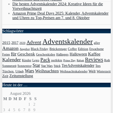
Die besten Adventskalender 2024: Kreative Ideen für die
Vorweihnachtszeit
Amazon Prime Deal Days 2025: Kalender, Adventskalender
und Uhren zu Top-Preisen am 7. und 8. Oktober
Schlagwörter
Adventskalender
Advent
2015
2017
aller
2020
Amazon
Black Friday
Edition
Brückentage
Coffee
Erwachsene
Angebot
für
Kaffee
Geschenk
Halloween
Geschenkidee
Ferien
Hallingers
Pack
Reviews
Kalender
Kinder
Lego
perfekte
Roth
Prime Day
Rabatt
Star
TeeAdventskalender
Sonnentor
Sommerzeit
Star Wars
Stück
Tees
Wars
Weihnachten
Welt
Türchen.
Weihnachtskalender
Winterzeit
Urlaub
Zeit
Zeitumstellung
Heute ist der …
August 2026
M
D
M
D
F
S
S
1
2
3
4
5
6
7
8
9