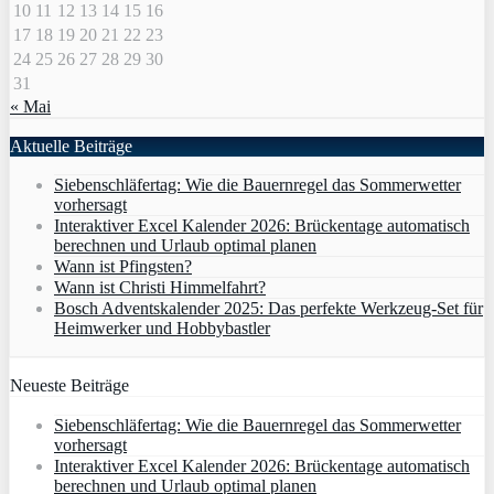
10
11
12
13
14
15
16
17
18
19
20
21
22
23
24
25
26
27
28
29
30
31
« Mai
Aktuelle Beiträge
Siebenschläfertag: Wie die Bauernregel das Sommerwetter
vorhersagt
Interaktiver Excel Kalender 2026: Brückentage automatisch
berechnen und Urlaub optimal planen
Wann ist Pfingsten?
Wann ist Christi Himmelfahrt?
Bosch Adventskalender 2025: Das perfekte Werkzeug-Set für
Heimwerker und Hobbybastler
Neueste Beiträge
Siebenschläfertag: Wie die Bauernregel das Sommerwetter
vorhersagt
Interaktiver Excel Kalender 2026: Brückentage automatisch
berechnen und Urlaub optimal planen