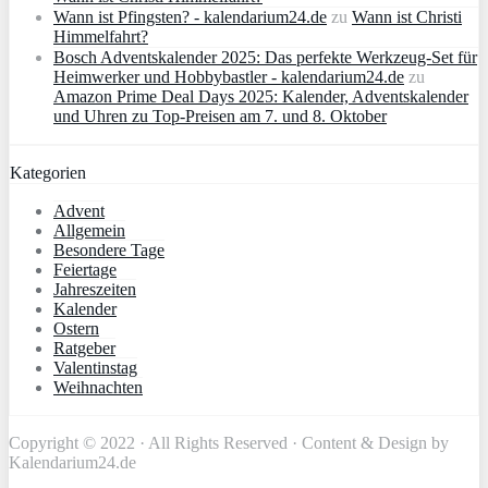
Wann ist Pfingsten? - kalendarium24.de
zu
Wann ist Christi
Himmelfahrt?
Bosch Adventskalender 2025: Das perfekte Werkzeug-Set für
Heimwerker und Hobbybastler - kalendarium24.de
zu
Amazon Prime Deal Days 2025: Kalender, Adventskalender
und Uhren zu Top-Preisen am 7. und 8. Oktober
Kategorien
Advent
Allgemein
Besondere Tage
Feiertage
Jahreszeiten
Kalender
Ostern
Ratgeber
Valentinstag
Weihnachten
Copyright © 2022 · All Rights Reserved · Content & Design by
Kalendarium24.de