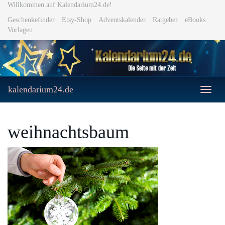
Skip
Willkommen auf Kalendarium24.de!
to
Geschenkefinder
Etsy-Shop
Adventskalender
Ratgeber
eBooks
main
Vorlagen
content
kalendarium24.de
Toggle
naviga
weihnachtsbaum