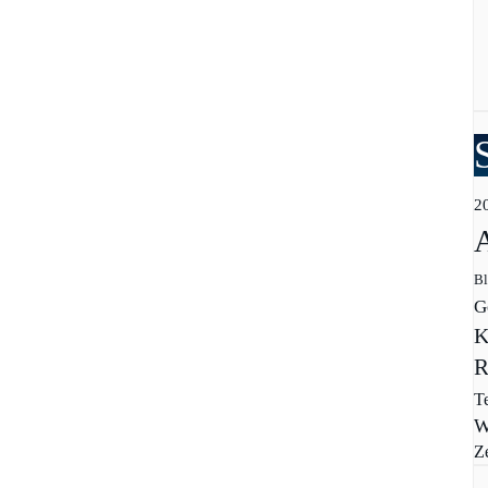
2
Bl
G
K
R
T
W
Z