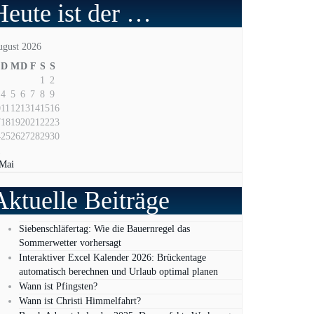
Heute ist der …
ugust 2026
D
M
D
F
S
S
1
2
4
5
6
7
8
9
0
11
12
13
14
15
16
7
18
19
20
21
22
23
4
25
26
27
28
29
30
1
 Mai
Aktuelle Beiträge
Siebenschläfertag: Wie die Bauernregel das
Sommerwetter vorhersagt
Interaktiver Excel Kalender 2026: Brückentage
automatisch berechnen und Urlaub optimal planen
Wann ist Pfingsten?
Wann ist Christi Himmelfahrt?