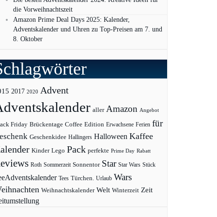
die Vorweihnachtszeit
Amazon Prime Deal Days 2025: Kalender,
Adventskalender und Uhren zu Top-Preisen am 7. und
8. Oktober
Schlagwörter
Advent
015
2017
2020
Adventskalender
Amazon
aller
Angebot
für
ack Friday
Edition
Brückentage
Coffee
Erwachsene
Ferien
Kaffee
eschenk
Halloween
Geschenkidee
Hallingers
Pack
alender
Kinder
Lego
perfekte
Prime Day
Rabatt
eviews
Star
Sonnentor
Roth
Sommerzeit
Star Wars
Stück
Wars
eeAdventskalender
Türchen.
Tees
Urlaub
eihnachten
Zeit
Welt
Weihnachtskalender
Winterzeit
eitumstellung