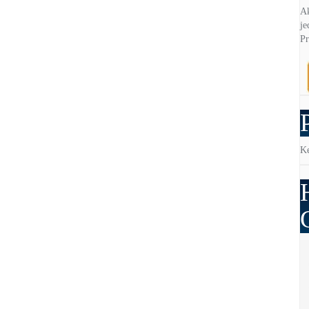
Ak
je
Pr
Ke