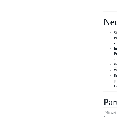
Neu
Si
B
vo
In
Br
un
Wa
Wa
Bo
pe
H
Par
*Hinweis: