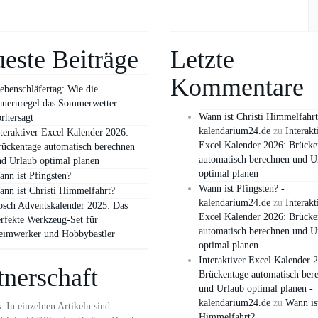
este Beiträge
Letzte
Kommentare
ebenschläfertag: Wie die
auernregel das Sommerwetter
Wann ist Christi Himmelfahrt
rhersagt
kalendarium24.de
zu
Interakt
teraktiver Excel Kalender 2026:
Excel Kalender 2026: Brücke
ückentage automatisch berechnen
automatisch berechnen und U
d Urlaub optimal planen
optimal planen
nn ist Pfingsten?
Wann ist Pfingsten? -
nn ist Christi Himmelfahrt?
kalendarium24.de
zu
Interakt
sch Adventskalender 2025: Das
Excel Kalender 2026: Brücke
rfekte Werkzeug-Set für
automatisch berechnen und U
eimwerker und Hobbybastler
optimal planen
Interaktiver Excel Kalender 
tnerschaft
Brückentage automatisch ber
und Urlaub optimal planen -
kalendarium24.de
zu
Wann ist
 In einzelnen Artikeln sind
Himmelfahrt?