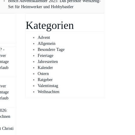
Bosch Adventskalender 2025: Das perfekte Werkzeug-
Set für Heimwerker und Hobbybastler
Kategorien
Advent
Allgemein
? -
Besondere Tage
iver
Feiertage
ntage
Jahreszeiten
rlaub
Kalender
Ostern
Ratgeber
Valentinstag
iver
Weihnachten
ntage
rlaub
2026:
echnen
 Christi