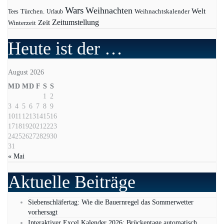
Wars
Weihnachten
Welt
Türchen.
Weihnachtskalender
Tees
Urlaub
Zeit
Zeitumstellung
Winterzeit
Heute ist der …
August 2026
M
D
M
D
F
S
S
1
2
3
4
5
6
7
8
9
10
11
12
13
14
15
16
17
18
19
20
21
22
23
24
25
26
27
28
29
30
31
« Mai
Aktuelle Beiträge
Siebenschläfertag: Wie die Bauernregel das Sommerwetter
vorhersagt
Interaktiver Excel Kalender 2026: Brückentage automatisch