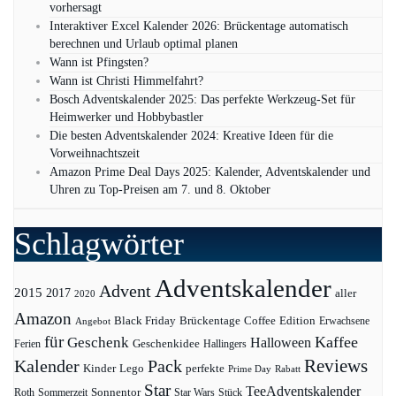
vorhersagt
Interaktiver Excel Kalender 2026: Brückentage automatisch
berechnen und Urlaub optimal planen
Wann ist Pfingsten?
Wann ist Christi Himmelfahrt?
Bosch Adventskalender 2025: Das perfekte Werkzeug-Set für
Heimwerker und Hobbybastler
Die besten Adventskalender 2024: Kreative Ideen für die
Vorweihnachtszeit
Amazon Prime Deal Days 2025: Kalender, Adventskalender und
Uhren zu Top-Preisen am 7. und 8. Oktober
Schlagwörter
Adventskalender
Advent
2015
2017
aller
2020
Amazon
Black Friday
Edition
Brückentage
Coffee
Erwachsene
Angebot
für
Kaffee
Geschenk
Halloween
Geschenkidee
Ferien
Hallingers
Pack
Reviews
Kalender
Kinder
Lego
perfekte
Prime Day
Rabatt
Star
TeeAdventskalender
Sonnentor
Roth
Sommerzeit
Star Wars
Stück