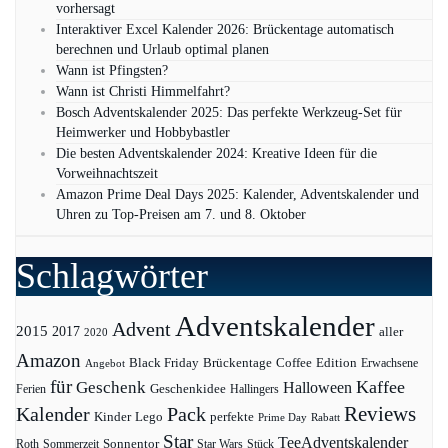
vorhersagt
Interaktiver Excel Kalender 2026: Brückentage automatisch
berechnen und Urlaub optimal planen
Wann ist Pfingsten?
Wann ist Christi Himmelfahrt?
Bosch Adventskalender 2025: Das perfekte Werkzeug-Set für
Heimwerker und Hobbybastler
Die besten Adventskalender 2024: Kreative Ideen für die
Vorweihnachtszeit
Amazon Prime Deal Days 2025: Kalender, Adventskalender und
Uhren zu Top-Preisen am 7. und 8. Oktober
Schlagwörter
Adventskalender
Advent
2015
2017
aller
2020
Amazon
Black Friday
Edition
Brückentage
Coffee
Erwachsene
Angebot
für
Kaffee
Geschenk
Halloween
Geschenkidee
Ferien
Hallingers
Pack
Reviews
Kalender
Kinder
Lego
perfekte
Prime Day
Rabatt
Star
TeeAdventskalender
Sonnentor
Roth
Sommerzeit
Star Wars
Stück