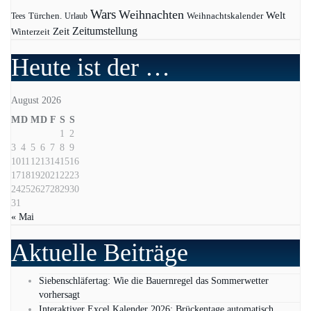
Wars
Weihnachten
Welt
Türchen.
Weihnachtskalender
Tees
Urlaub
Zeit
Zeitumstellung
Winterzeit
Heute ist der …
August 2026
M
D
M
D
F
S
S
1
2
3
4
5
6
7
8
9
10
11
12
13
14
15
16
17
18
19
20
21
22
23
24
25
26
27
28
29
30
31
« Mai
Aktuelle Beiträge
Siebenschläfertag: Wie die Bauernregel das Sommerwetter
vorhersagt
Interaktiver Excel Kalender 2026: Brückentage automatisch