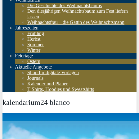
Die Geschichte des Weihnachtsbaums
Den diesjährigen Weihnachtsbaum zum Fest liefern
lassen
Weihnachtsfrau – die Gattin des Weihnachtsmann
Jahreszeiten
Frühling
Herbst
Sommer
Winter
Feiertage
Ostern
Aktuelle Angebote
Shop für digitale Vorlagen
Journals
Kalender und Planer
T-Shirts, Hoodies und Sweatshirts
kalendarium24 blanco