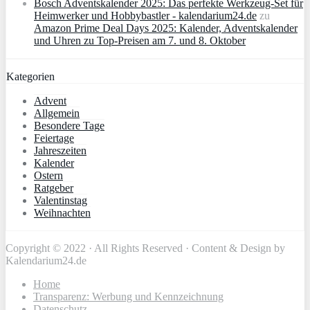
Bosch Adventskalender 2025: Das perfekte Werkzeug-Set für
Heimwerker und Hobbybastler - kalendarium24.de
zu
Amazon Prime Deal Days 2025: Kalender, Adventskalender
und Uhren zu Top-Preisen am 7. und 8. Oktober
Kategorien
Advent
Allgemein
Besondere Tage
Feiertage
Jahreszeiten
Kalender
Ostern
Ratgeber
Valentinstag
Weihnachten
Copyright © 2022 · All Rights Reserved · Content & Design by
Kalendarium24.de
Home
Transparenz: Werbung und Kennzeichnung
Datenschutz