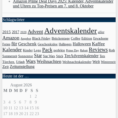
Amazon Prime Deal Days 2025: Kalender, Adventskalender
und Uhren zu Top-Preisen am 7. und 8. Oktober
Schlagwörter
Adventskalender
Advent
2015
2017
aller
2020
Amazon
Black Friday
Edition
Brückentage
Coffee
Erwachsene
Angebot
für
Kaffee
Geschenk
Halloween
Geschenkidee
Ferien
Hallingers
Pack
Reviews
Kalender
Kinder
Lego
perfekte
Roth
Prime Day
Rabatt
Star
TeeAdventskalender
Sonnentor
Sommerzeit
Star Wars
Stück
Tees
Wars
Weihnachten
Welt
Türchen.
Weihnachtskalender
Winterzeit
Urlaub
Zeit
Zeitumstellung
Heute ist der …
August 2026
M
D
M
D
F
S
S
1
2
3
4
5
6
7
8
9
10
11
12
13
14
15
16
17
18
19
20
21
22
23