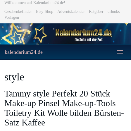
Skip
Willkommen auf Kalendarium24.de!
to
Geschenkefinder
Etsy-Shop
Adventskalender
Ratgeber
eBooks
main
Vorlagen
content
kalendarium24.de
Toggle
naviga
style
Tammy style Perfekt 20 Stück
Make-up Pinsel Make-up-Tools
Toiletry Kit Wolle bilden Bürsten-
Satz Kaffee