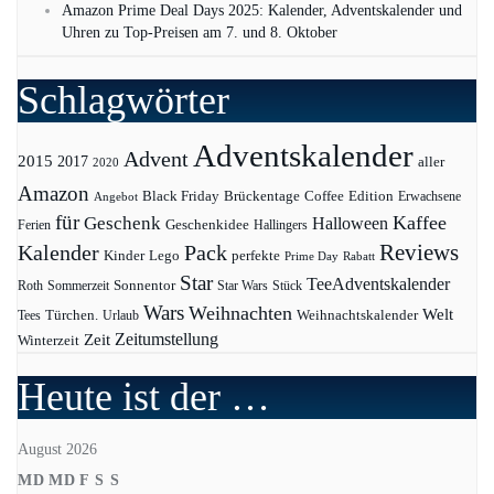
Amazon Prime Deal Days 2025: Kalender, Adventskalender und
Uhren zu Top-Preisen am 7. und 8. Oktober
Schlagwörter
Adventskalender
Advent
2015
2017
aller
2020
Amazon
Black Friday
Edition
Brückentage
Coffee
Erwachsene
Angebot
für
Kaffee
Geschenk
Halloween
Geschenkidee
Ferien
Hallingers
Pack
Reviews
Kalender
Kinder
Lego
perfekte
Prime Day
Rabatt
Star
TeeAdventskalender
Sonnentor
Roth
Sommerzeit
Star Wars
Stück
Wars
Weihnachten
Welt
Türchen.
Weihnachtskalender
Tees
Urlaub
Zeit
Zeitumstellung
Winterzeit
Heute ist der …
August 2026
M
D
M
D
F
S
S