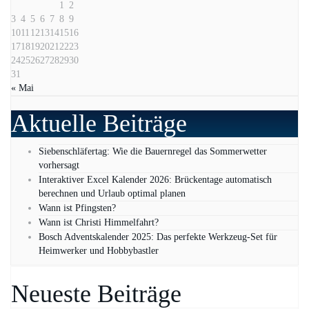
1
2
3
4
5
6
7
8
9
10
11
12
13
14
15
16
17
18
19
20
21
22
23
24
25
26
27
28
29
30
31
« Mai
Aktuelle Beiträge
Siebenschläfertag: Wie die Bauernregel das Sommerwetter
vorhersagt
Interaktiver Excel Kalender 2026: Brückentage automatisch
berechnen und Urlaub optimal planen
Wann ist Pfingsten?
Wann ist Christi Himmelfahrt?
Bosch Adventskalender 2025: Das perfekte Werkzeug-Set für
Heimwerker und Hobbybastler
Neueste Beiträge