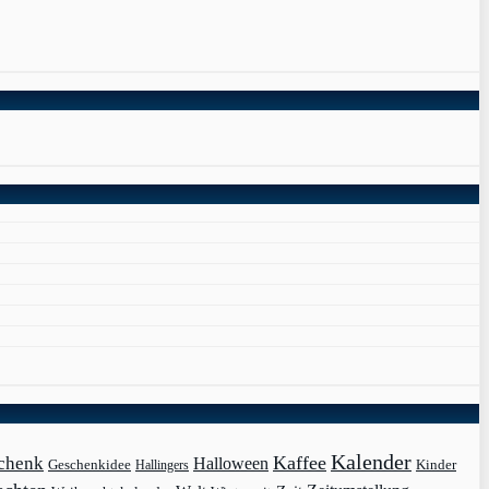
Kalender
Kaffee
chenk
Halloween
Kinder
Geschenkidee
Hallingers