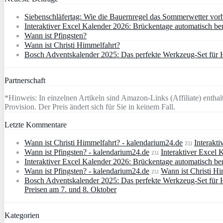
Siebenschläfertag: Wie die Bauernregel das Sommerwetter vor
Interaktiver Excel Kalender 2026: Brückentage automatisch b
Wann ist Pfingsten?
Wann ist Christi Himmelfahrt?
Bosch Adventskalender 2025: Das perfekte Werkzeug-Set für
Partnerschaft
*Hinweis: In einzelnen Artikeln sind Amazon-Links (Affiliate) enthalt
Provision. Der Preis ändert sich für Sie in keinem Fall.
Letzte Kommentare
Wann ist Christi Himmelfahrt? - kalendarium24.de
zu
Interakt
Wann ist Pfingsten? - kalendarium24.de
zu
Interaktiver Excel
Interaktiver Excel Kalender 2026: Brückentage automatisch b
Wann ist Pfingsten? - kalendarium24.de
zu
Wann ist Christi H
Bosch Adventskalender 2025: Das perfekte Werkzeug-Set für 
Preisen am 7. und 8. Oktober
Kategorien