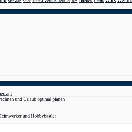
Star
Wars
Weihn
TeeAdventskalender
Türchen.
Star Wars
Stück
Tees
Urlaub
hersagt
erechnen und Urlaub optimal planen
 Heimwerker und Hobbybastler