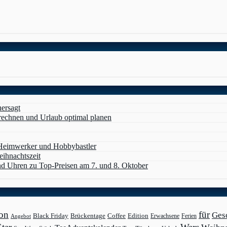
hersagt
erechnen und Urlaub optimal planen
 Heimwerker und Hobbybastler
eihnachtszeit
d Uhren zu Top-Preisen am 7. und 8. Oktober
on
für
Ges
Black Friday
Edition
Brückentage
Coffee
Erwachsene
Ferien
Angebot