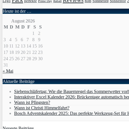
Pack
Reviews
Sonnentor
Lego
perfekte
Roth
Sommerzeit
Prime Day
Rabatt
Heute ist der …
August 2026
M
D
M
D
F
S
S
1
2
3
4
5
6
7
8
9
10
11
12
13
14
15
16
17
18
19
20
21
22
23
24
25
26
27
28
29
30
31
« Mai
Aktuelle Beiträge
Siebenschläfertag: Wie die Bauernregel das Sommerwetter vor
Interaktiver Excel Kalender 2026: Brückentage automatisch b
Wann ist Pfingsten?
Wann ist Christi Himmelfahrt?
Bosch Adventskalender 2025: Das perfekte Werkzeug-Set für
Neueste Beiträge