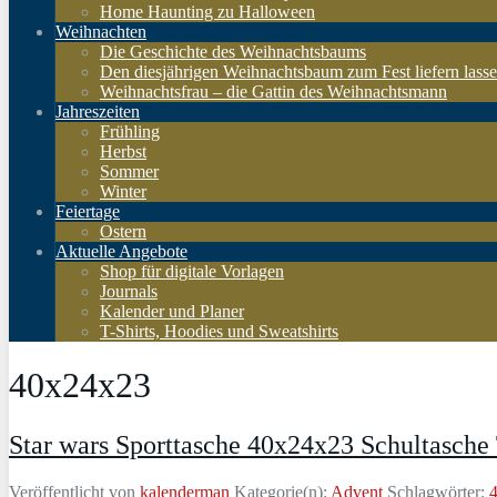
Home Haunting zu Halloween
Weihnachten
Die Geschichte des Weihnachtsbaums
Den diesjährigen Weihnachtsbaum zum Fest liefern lass
Weihnachtsfrau – die Gattin des Weihnachtsmann
Jahreszeiten
Frühling
Herbst
Sommer
Winter
Feiertage
Ostern
Aktuelle Angebote
Shop für digitale Vorlagen
Journals
Kalender und Planer
T-Shirts, Hoodies und Sweatshirts
40x24x23
Star wars Sporttasche 40x24x23 Schultasche
Veröffentlicht von
kalenderman
Kategorie(n):
Advent
Schlagwörter: