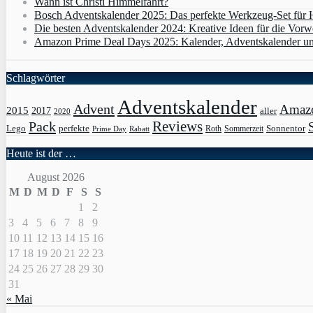
Wann ist Christi Himmelfahrt?
Bosch Adventskalender 2025: Das perfekte Werkzeug-Set für
Die besten Adventskalender 2024: Kreative Ideen für die Vorw
Amazon Prime Deal Days 2025: Kalender, Adventskalender un
Schlagwörter
Adventskalender
Advent
Amaz
2015
2017
aller
2020
Pack
Reviews
Sonnentor
Lego
perfekte
Roth
Sommerzeit
Prime Day
Rabatt
Heute ist der …
August 2026
M
D
M
D
F
S
S
1
2
3
4
5
6
7
8
9
10
11
12
13
14
15
16
17
18
19
20
21
22
23
24
25
26
27
28
29
30
31
« Mai