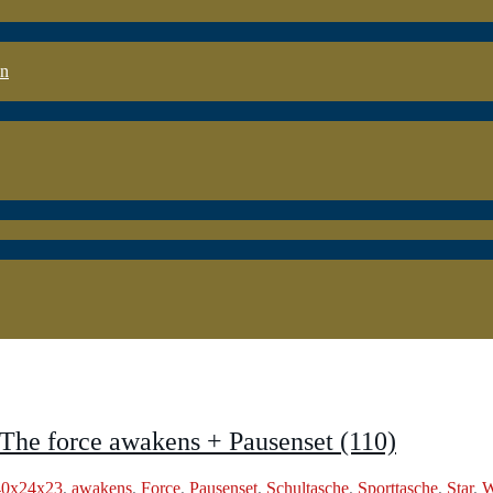
en
 The force awakens + Pausenset (110)
40x24x23
,
awakens
,
Force
,
Pausenset
,
Schultasche
,
Sporttasche
,
Star
,
W