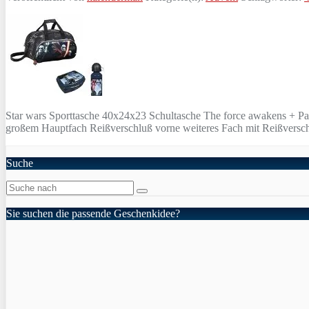
Star wars Sporttasche 40x24x23 Schultasche The force awakens + Paus
großem Hauptfach Reißverschluß vorne weiteres Fach mit Reißversc
Suche
Sie suchen die passende Geschenkidee?