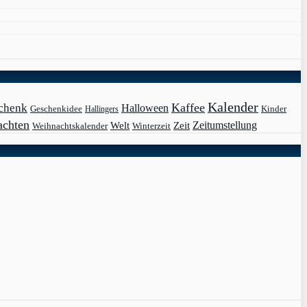
Kalender
Kaffee
chenk
Halloween
Kinder
Geschenkidee
Hallingers
achten
Zeit
Zeitumstellung
Welt
Weihnachtskalender
Winterzeit