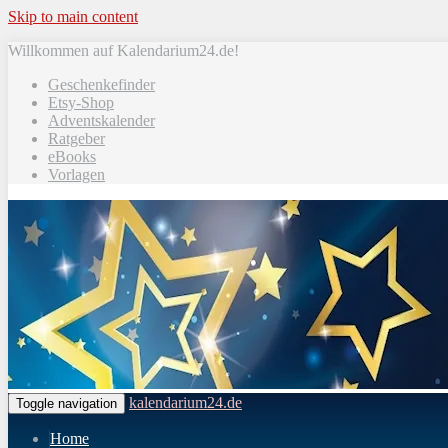
Skip to main content
Willkommen auf Kalendarium24.de!
Geschenkefinder
Etsy-Shop
Adventskalender
Ratgeber
eBooks
Vorlagen
kalendarium24.de
Toggle navigation
Home