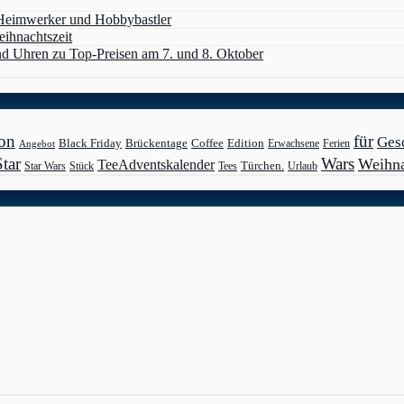
 Heimwerker und Hobbybastler
eihnachtszeit
d Uhren zu Top-Preisen am 7. und 8. Oktober
on
für
Ges
Black Friday
Edition
Brückentage
Coffee
Erwachsene
Ferien
Angebot
Star
Wars
Weihn
TeeAdventskalender
Türchen.
Star Wars
Stück
Tees
Urlaub