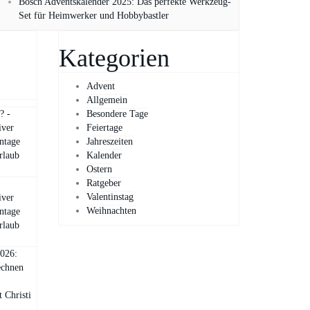
Bosch Adventskalender 2025: Das perfekte Werkzeug-
Set für Heimwerker und Hobbybastler
Kategorien
Advent
Allgemein
? -
Besondere Tage
iver
Feiertage
ntage
Jahreszeiten
rlaub
Kalender
Ostern
Ratgeber
Valentinstag
iver
Weihnachten
ntage
rlaub
2026:
echnen
 Christi