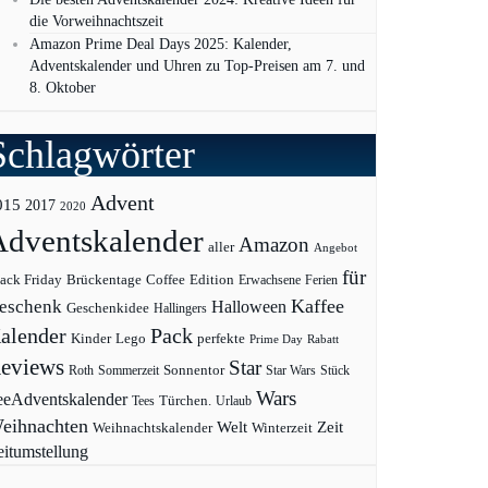
die Vorweihnachtszeit
Amazon Prime Deal Days 2025: Kalender,
Adventskalender und Uhren zu Top-Preisen am 7. und
8. Oktober
Schlagwörter
Advent
015
2017
2020
Adventskalender
Amazon
aller
Angebot
für
ack Friday
Edition
Brückentage
Coffee
Erwachsene
Ferien
Kaffee
eschenk
Halloween
Geschenkidee
Hallingers
Pack
alender
Kinder
Lego
perfekte
Prime Day
Rabatt
eviews
Star
Sonnentor
Roth
Sommerzeit
Star Wars
Stück
Wars
eeAdventskalender
Türchen.
Tees
Urlaub
eihnachten
Zeit
Welt
Weihnachtskalender
Winterzeit
eitumstellung