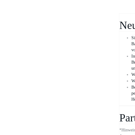
Neu
Si
B
vo
In
Br
un
Wa
Wa
Bo
pe
H
Par
*Hinweis: