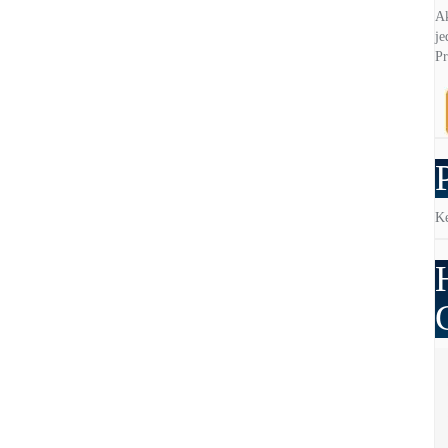
Ak
je
Pr
Ke