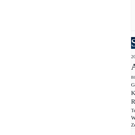
2
Bl
G
K
R
T
W
Z