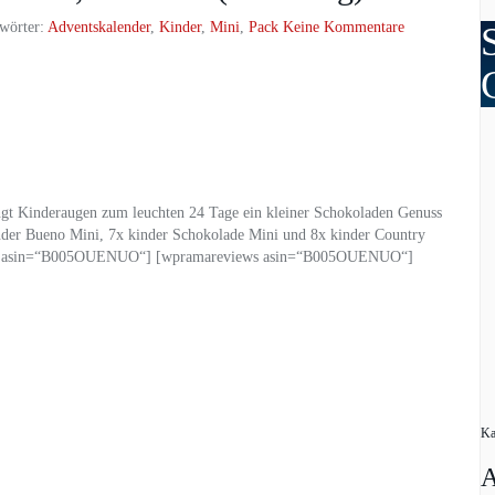
wörter:
Adventskalender
,
Kinder
,
Mini
,
Pack
Keine Kommentare
ngt Kinderaugen zum leuchten 24 Tage ein kleiner Schokoladen Genuss
inder Bueno Mini, 7x kinder Schokolade Mini und 8x kinder Country
price asin=“B005OUENUO“] [wpramareviews asin=“B005OUENUO“]
Ka
A