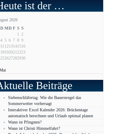
Heute ist der …
ugust 2026
D
M
D
F
S
S
1
2
4
5
6
7
8
9
0
11
12
13
14
15
16
7
18
19
20
21
22
23
4
25
26
27
28
29
30
1
 Mai
Aktuelle Beiträge
Siebenschläfertag: Wie die Bauernregel das
Sommerwetter vorhersagt
Interaktiver Excel Kalender 2026: Brückentage
automatisch berechnen und Urlaub optimal planen
Wann ist Pfingsten?
Wann ist Christi Himmelfahrt?