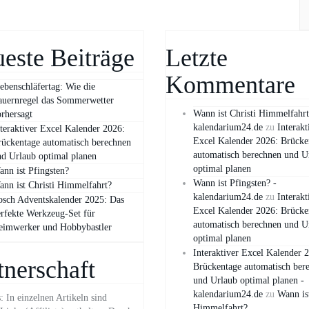
este Beiträge
Letzte
Kommentare
ebenschläfertag: Wie die
auernregel das Sommerwetter
Wann ist Christi Himmelfahrt
rhersagt
kalendarium24.de
zu
Interakt
teraktiver Excel Kalender 2026:
Excel Kalender 2026: Brücke
ückentage automatisch berechnen
automatisch berechnen und U
d Urlaub optimal planen
optimal planen
nn ist Pfingsten?
Wann ist Pfingsten? -
nn ist Christi Himmelfahrt?
kalendarium24.de
zu
Interakt
sch Adventskalender 2025: Das
Excel Kalender 2026: Brücke
rfekte Werkzeug-Set für
automatisch berechnen und U
eimwerker und Hobbybastler
optimal planen
Interaktiver Excel Kalender 
tnerschaft
Brückentage automatisch ber
und Urlaub optimal planen -
kalendarium24.de
zu
Wann ist
 In einzelnen Artikeln sind
Himmelfahrt?