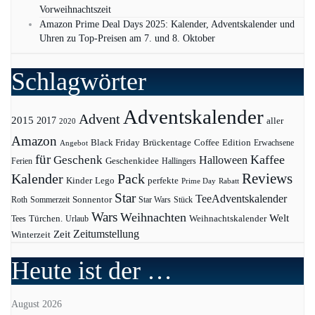
Vorweihnachtszeit
Amazon Prime Deal Days 2025: Kalender, Adventskalender und
Uhren zu Top-Preisen am 7. und 8. Oktober
Schlagwörter
Adventskalender
Advent
2015
2017
aller
2020
Amazon
Black Friday
Edition
Brückentage
Coffee
Erwachsene
Angebot
für
Kaffee
Geschenk
Halloween
Geschenkidee
Ferien
Hallingers
Pack
Reviews
Kalender
Kinder
Lego
perfekte
Prime Day
Rabatt
Star
TeeAdventskalender
Sonnentor
Roth
Sommerzeit
Star Wars
Stück
Wars
Weihnachten
Welt
Türchen.
Weihnachtskalender
Tees
Urlaub
Zeit
Zeitumstellung
Winterzeit
Heute ist der …
August 2026