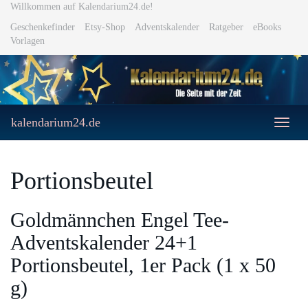
Skip
Willkommen auf Kalendarium24.de!
to
Geschenkefinder
Etsy-Shop
Adventskalender
Ratgeber
eBooks
main
Vorlagen
content
kalendarium24.de
Toggle
naviga
Portionsbeutel
Goldmännchen Engel Tee-
Adventskalender 24+1
Portionsbeutel, 1er Pack (1 x 50
g)