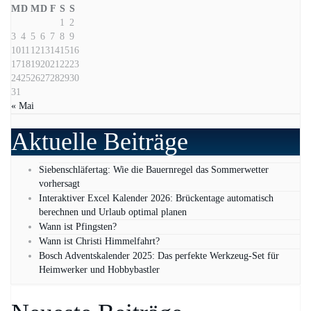
M
D
M
D
F
S
S
1
2
3
4
5
6
7
8
9
10
11
12
13
14
15
16
17
18
19
20
21
22
23
24
25
26
27
28
29
30
31
« Mai
Aktuelle Beiträge
Siebenschläfertag: Wie die Bauernregel das Sommerwetter
vorhersagt
Interaktiver Excel Kalender 2026: Brückentage automatisch
berechnen und Urlaub optimal planen
Wann ist Pfingsten?
Wann ist Christi Himmelfahrt?
Bosch Adventskalender 2025: Das perfekte Werkzeug-Set für
Heimwerker und Hobbybastler