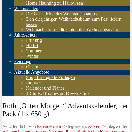
Home Haunting zu Halloween
Weihnachten
Die Geschichte des Weihnachtsbaums
Den diesjährigen Weihnachtsbaum zum Fest liefern
lassen
Weihnachtsfrau – die Gattin des Weihnachtsmann
Jahreszeiten
Frühling
Herbst
Sommer
Winter
Feiertage
Ostern
Aktuelle Angebote
Shop für digitale Vorlagen
Journals
Kalender und Planer
T-Shirts, Hoodies und Sweatshirts
Roth „Guten Morgen“ Adventskalender, 1er
Pack (1 x 650 g)
Veröffentlicht von
kalenderman
Kategorie(n):
Advent
Schlagwörter:
Adventskalender
,
guten
,
Morgen
,
Pack
,
Roth
Keine Kommentare