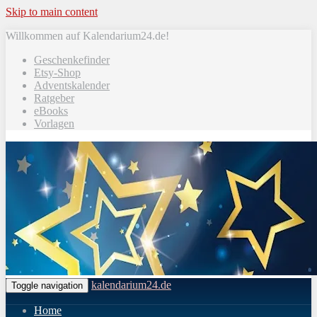
Skip to main content
Willkommen auf Kalendarium24.de!
Geschenkefinder
Etsy-Shop
Adventskalender
Ratgeber
eBooks
Vorlagen
kalendarium24.de
Toggle navigation
Home