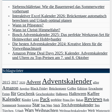
Siebenschläfertag: Wie die Bauernregel das Sommerwetter
vorhersagt
Interaktiver Excel Kalender 2026: Brückentage automatisch
berechnen und Urlaub optimal planen
Wann ist Pfingsten?
Wann ist Christi Himmelfahrt?
Bosch Adventskalender 2025: Das perfekte Werkzeug-Set für
Heimwerker und Hobbybastler
Die besten Adventskalender 2024: Kreative Ideen für die
Vorweihnachtszeit
Amazon Prime Deal Days 2025: Kalender, Adventskalender
und Uhren zu Top-Preisen am 7. und 8. Oktober
Schlagwörter
Adventskalender
Advent
2015
2017
aller
2020
Amazon
Black Friday
Edition
Brückentage
Coffee
Erwachsene
Angebot
für
Kaffee
Geschenk
Halloween
Geschenkidee
Ferien
Hallingers
Pack
Reviews
Kalender
Kinder
Lego
perfekte
Roth
Prime Day
Rabatt
Star
TeeAdventskalender
Sonnentor
Sommerzeit
Star Wars
Stück
Tees
Wars
Weihnachten
Welt
Türchen.
Weihnachtskalender
Winterzeit
Urlaub