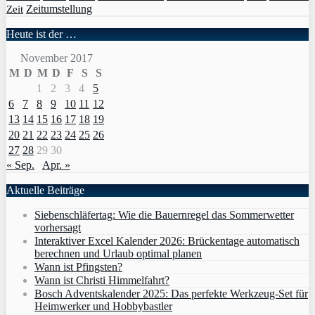
Zeit
Zeitumstellung
Heute ist der …
November 2017
M
D
M
D
F
S
S
1
2
3
4
5
6
7
8
9
10
11
12
13
14
15
16
17
18
19
20
21
22
23
24
25
26
27
28
29
30
« Sep.
Apr. »
Aktuelle Beiträge
Siebenschläfertag: Wie die Bauernregel das Sommerwetter
vorhersagt
Interaktiver Excel Kalender 2026: Brückentage automatisch
berechnen und Urlaub optimal planen
Wann ist Pfingsten?
Wann ist Christi Himmelfahrt?
Bosch Adventskalender 2025: Das perfekte Werkzeug-Set für
Heimwerker und Hobbybastler