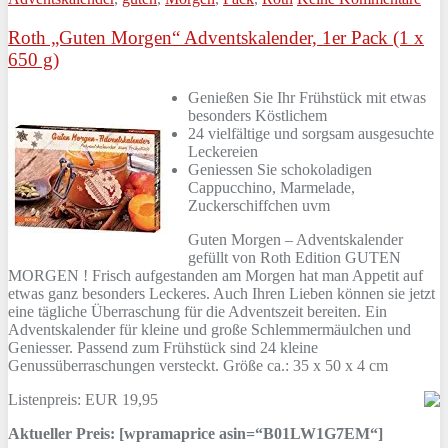
Roth „Guten Morgen“ Adventskalender, 1er Pack (1 x
650 g)
Genießen Sie Ihr Frühstück mit etwas
besonders Köstlichem
24 vielfältige und sorgsam ausgesuchte
Leckereien
Geniessen Sie schokoladigen
Cappucchino, Marmelade,
Zuckerschiffchen uvm
Guten Morgen – Adventskalender
gefüllt von Roth Edition GUTEN
MORGEN ! Frisch aufgestanden am Morgen hat man Appetit auf
etwas ganz besonders Leckeres. Auch Ihren Lieben können sie jetzt
eine tägliche Überraschung für die Adventszeit bereiten. Ein
Adventskalender für kleine und große Schlemmermäulchen und
Geniesser. Passend zum Frühstück sind 24 kleine
Genussüberraschungen versteckt. Größe ca.: 35 x 50 x 4 cm
Listenpreis: EUR 19,95
Aktueller Preis: [wpramaprice asin=“B01LW1G7EM“]