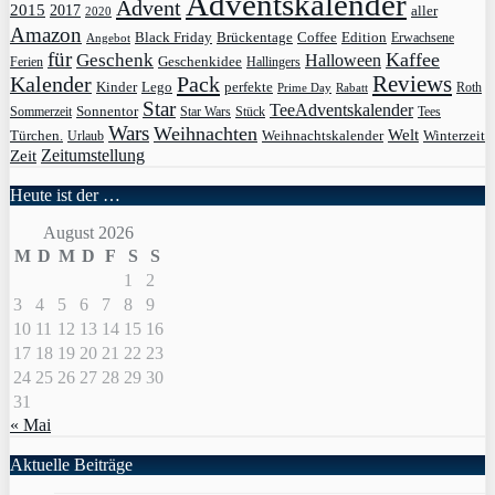
Adventskalender
Advent
2015
2017
aller
2020
Amazon
Black Friday
Edition
Brückentage
Coffee
Erwachsene
Angebot
für
Kaffee
Geschenk
Halloween
Geschenkidee
Ferien
Hallingers
Pack
Reviews
Kalender
Kinder
Lego
perfekte
Roth
Prime Day
Rabatt
Star
TeeAdventskalender
Sonnentor
Sommerzeit
Star Wars
Stück
Tees
Wars
Weihnachten
Welt
Türchen.
Weihnachtskalender
Winterzeit
Urlaub
Zeit
Zeitumstellung
Heute ist der …
August 2026
M
D
M
D
F
S
S
1
2
3
4
5
6
7
8
9
10
11
12
13
14
15
16
17
18
19
20
21
22
23
24
25
26
27
28
29
30
31
« Mai
Aktuelle Beiträge