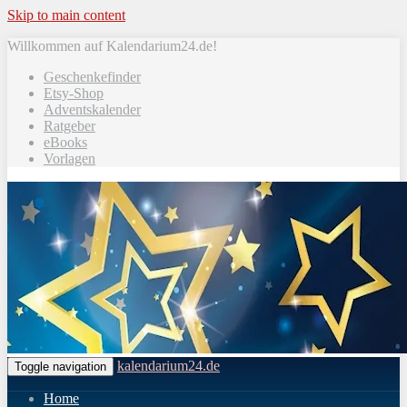
Skip to main content
Willkommen auf Kalendarium24.de!
Geschenkefinder
Etsy-Shop
Adventskalender
Ratgeber
eBooks
Vorlagen
kalendarium24.de
Toggle navigation
Home